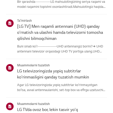
Bir qarashda------------LG mahsulotingizning seriya raqami va
model raqamini topishni osonlashtiradi.Mahsulotingiz haqidagi
ma'lumotlarni topishda yordam olish uchun quyidagitoifalardan
LG mahsulotingizni tanlang.Mahsulotingizni tanlangUshb...
Taʼmirlash
[LG TV] Men raqamli antennani (UHD) qanday
o'rnatish va ulashni hamda televizorni tomosha
qilishni bilmoqchiman
Buni sinab ko'r---------------UHD antennangiz bormi?➔ UHD
antennani televizor orqasidagi UHD TV portiga ulang.UHD
qabul qilish uchun mavjud hududlarni tekshiring.Antennani
qanday ulash kerakAntennani UHD signalini qabul qiladigan
Muammolarni tuzatish
joyga o'rn...
LG televizoringizda yopiq subtitrlar
ko'rinmasligini qanday tuzatish mumkin
Agar LG televizoringizda yopiq subtitrlar ko'rinmayotgan
bo'lsa, avval antennaulanishi, set-top box va efirga uzatuvchi
subtitrlar beradimi-yo'qliginitekshiring.Standart efir orqali efir
uchun televizoringizning Accessibility menyusidasubti...
Muammolarni tuzatish
LG TVda ovoz bor, lekin tasvir yo'q