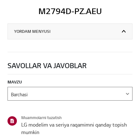
M2794D-PZ.AEU
YORDAM MENYUSI
SAVOLLAR VA JAVOBLAR
MAVZU
Muammolarni tuzatish
LG modelim va seriya raqamimni qanday topish
mumkin