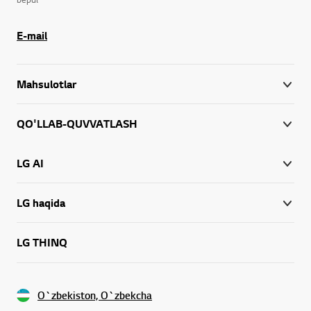
E-mail
Mahsulotlar
QO'LLAB-QUVVATLASH
LG AI
LG haqida
LG THINQ
O`zbekiston, O`zbekcha