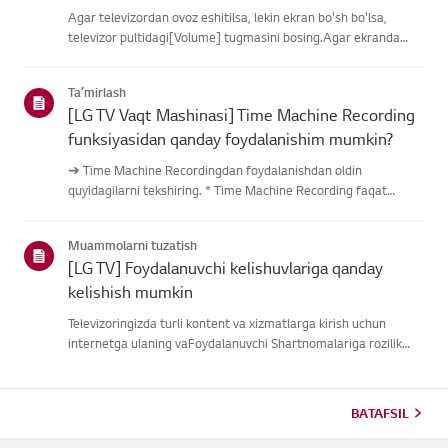
Agar televizordan ovoz eshitilsa, lekin ekran bo'sh bo'lsa,
televizor pultidagi[Volume] tugmasini bosing.Agar ekranda
ovoz balandligi indikatori paydo bo'lsa,
televizoringizningdispleyi yaxshi ishlayotgan bo'lishi
Taʼmirlash
mumkin.Muammo tashqi quril...
[LG TV Vaqt Mashinasi] Time Machine Recording
funksiyasidan qanday foydalanishim mumkin?
➔ Time Machine Recordingdan foydalanishdan oldin
quyidagilarni tekshiring. * Time Machine Recording faqat
antenna kirishi orqali raqamli kanallar orqali uzatilganda
mavjud. * Agar televizoringiz bir nechta USB saqlash
Muammolarni tuzatish
qurilmalariga ulangan ...
[LG TV] Foydalanuvchi kelishuvlariga qanday
kelishish mumkin
Televizoringizda turli kontent va xizmatlarga kirish uchun
internetga ulaning vaFoydalanuvchi Shartnomalariga rozilik
bildiring.Agar kelishuv jarayoni muvaffaqiyatsiz bo'lsa, avval
televizoringizning internetulanishini tekshiring va mamlaka...
BATAFSIL