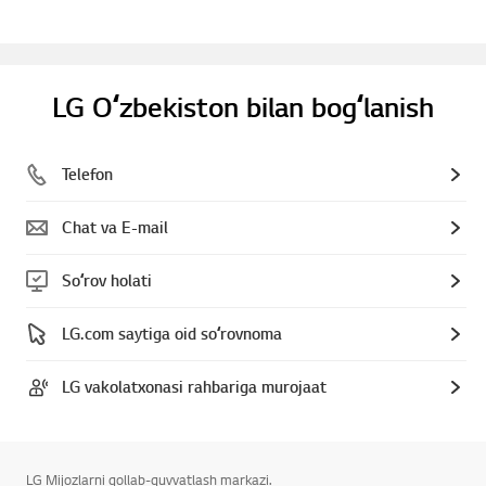
LG Oʻzbekiston bilan bogʻlanish
Telefon
Chat va E-mail
Soʻrov holati
LG.com saytiga oid soʻrovnoma
LG vakolatxonasi rahbariga murojaat
LG Mijozlarni qollab-quvvatlash markazi.