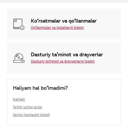
Koʻrsatmalar va qoʻllanmalar
Qoʻllanmalar va hujjatlarni topish
Dasturiy taʼminot va drayverlar
Dasturiy taʼminot va drayverlarni topish
Haliyam hal boʻlmadimi?
Kafolat
Taʼmir uchun ariza
Servis markazini topish