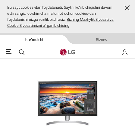
Yop
Bu sayt cookies-dan foydalanadi. Saytni koʻrib chiqishni davom
ettirsangiz, qoʻshimcha maʼlumot uchun cookies-dan
foydalanishimizga rozilik bildirasiz,
Bizning Maxfiylik Siyosati va
Cookie Siyosatimizni oʻrganib chiqing
Isteʼmolchi
Biznes
Menu
Qidirish
Mening