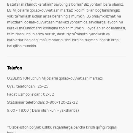
Batafsil maʼlumot kerakmi? Savolingiz bormi? Biz yordam bera olamiz.
LG Mijozlarni qollab-quvvatlash markazi xodimi bilan bogʻlanishingiz
yoki taʼmirlash uchun ariza berishingiz mumkin. LG onlayn-xizmati va
mijozlarni qoʻllab-quvvatlash markazi yordamida savollarga javobni va
kerakli maʼlumotlarni osongina topish mumkin. Foydalanish qoʻllanmasi,
taʼmirlash uchun ariza berish, dasturiy taʼminotni yangilash va
kafolatlar haqidagi maʼlumotlar olishni birgina tugmani bosish orqali
hal qilish mumkin.
Telefon
OʻZBEKISTON uchun Mijozlarni qollab-quvvatlash markazi
Uyali telefondan : 25-25
Faqat Uzmobile’dan : 02-52
Statsionar telefondan: 0-800-120-22-22
9:00 - 18:00 ( Dam olish kuni - yakshanba)
*O'zbekiston bo'ylab ushbu raqamlarga barcha kirish qoʻngʻiroqlari
bepul