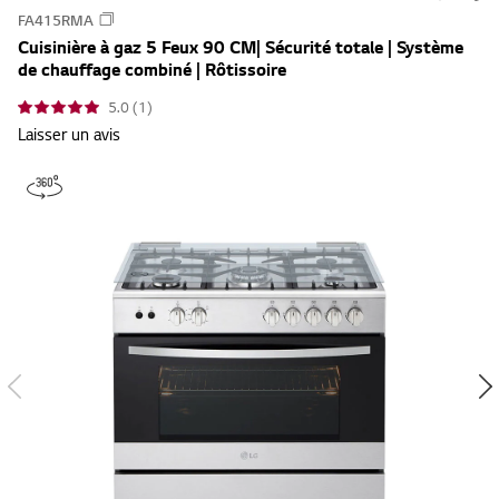
u
Cuisinière à gaz 5 Feux 90 CM| Sécurité totale | Système
m
de chauffage combiné | Rôtissoire
m
5.0 (1)
a
Laisser un avis
r
y
-
w
i
s
h