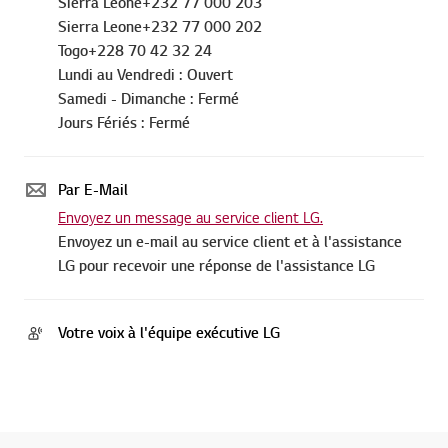
Sierra Leone+232 77 000 202
Togo+228 70 42 32 24
Lundi au Vendredi : Ouvert
Samedi - Dimanche : Fermé
Jours Fériés : Fermé
Par E-Mail
Envoyez un message au service client LG.
Envoyez un e-mail au service client et à l'assistance
LG pour recevoir une réponse de l'assistance LG
Votre voix à l'équipe exécutive LG
Découvrez toute une collection de styles pour décorer le cœur de votre maison. Choisissez parmi toute une gamme d'ensembles complets d'électroménagers offrant des appareils pour la cuisine adaptés à votre mode de vie. D'appareils électroménagers aux lignes pures et effilées, l'idéal pour un décor minimaliste, aux superbes appareils électroménagers LG pour les foyers traditionnels aux lignes et à la conception classiques, notre collection d'électroménagers offre une gamme étendue d'options, y compris des réfrigérateurs, surfaces de cuisson et fours, conçus pour convenir à votre mode de vie.
PLUS