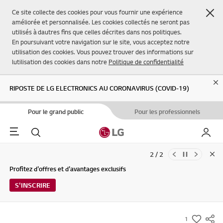
Fer
Ce site collecte des cookies pour vous fournir une expérience
améliorée et personnalisée. Les cookies collectés ne seront pas
utilisés à dautres fins que celles décrites dans nos politiques.
En poursuivant votre navigation sur le site, vous acceptez notre
utilisation des cookies. Vous pouvez trouver des informations sur
lutilisation des cookies dans notre
Politique de confidentialité
Cl
RIPOSTE DE LG ELECTRONICS AU CORONAVIRUS (COVID-19)
Pour le grand public
Pour les professionnels
Menu
Rechercher
Mon L
2 / 2
Clo
Mises à jour des Conditions d'utilisation du Service et de la Politique
Profitez d'offres et d'avantages exclusifs
de confidentialité de LG Electronics (29/04/2026)
S'INSCRIRE
1
s
FA415RMA