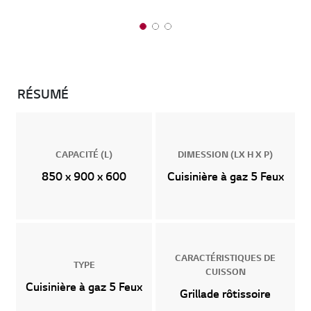
1
2
3
o
o
o
f
f
f
3
3
3
RÉSUMÉ
CAPACITÉ (L)
DIMESSION (LX H X P)
850 x 900 x 600
Cuisinière à gaz 5 Feux
CARACTÉRISTIQUES DE
TYPE
CUISSON
Cuisinière à gaz 5 Feux
Grillade rôtissoire