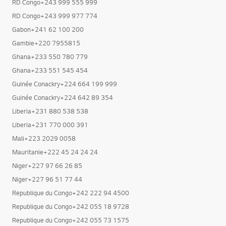
RD Congo+243 999 977 774
Gabon+241 62 100 200
Gambie+220 7955815
Ghana+233 550 780 779
Ghana+233 551 545 454
Guinée Conackry+224 664 199 999
Guinée Conackry+224 642 89 354
Liberia+231 880 538 538
Liberia+231 770 000 391
Mali+223 2029 0058
Mauritanie+222 45 24 24 24
Niger+227 97 66 26 85
Niger+227 96 51 77 44
Republique du Congo+242 222 94 4500
Republique du Congo+242 055 18 9728
Republique du Congo+242 055 73 1575
Sénégal+221 778 003 189