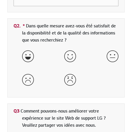
Q2.
*
champs obligatoires
Dans quelle mesure avez-vous été satisfait de
la disponibilité et de la qualité des informations
que vous recherchiez ?
Très satisfait
Satisfait
Ni satisf
Insatisfait
Très insatisfait
Q3
Comment pouvons-nous améliorer votre
expérience sur le site Web de support LG ?
Veuillez partager vos idées avec nous.