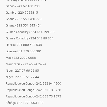
RD Congo+243 999 977 774
Gabon+241 62 100 200
Gambie+220 7955815
Ghana+233 550 780 779
Ghana+233 551 545 454
Guinée Conackry+224 664 199 999
Guinée Conackry+224 642 89 354
Liberia+231 880 538 538
Liberia+231 770 000 391
Mali+223 2029 0058
Mauritanie+222 45 24 24 24
Niger+227 97 66 26 85
Niger+227 96 51 77 44
Republique du Congo+242 222 94 4500
Republique du Congo+242 055 18 9728
Republique du Congo+242 055 73 1575
Sénégal+221 778 003 189