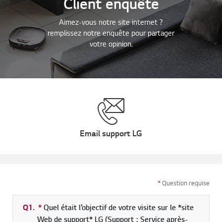
Client enquête
Aimez-vous notre site internet ?
remplissez notre enquête pour partager
votre opinion.
Email support LG
*
Question requise
Q1.
*
champs obligatoires
Quel était l’objectif de votre visite sur le *site