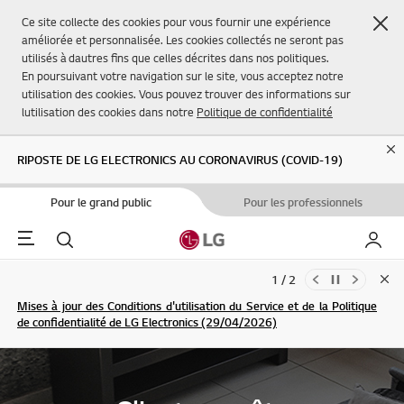
Fer
Ce site collecte des cookies pour vous fournir une expérience
améliorée et personnalisée. Les cookies collectés ne seront pas
utilisés à dautres fins que celles décrites dans nos politiques.
En poursuivant votre navigation sur le site, vous acceptez notre
utilisation des cookies. Vous pouvez trouver des informations sur
lutilisation des cookies dans notre
Politique de confidentialité
Cl
RIPOSTE DE LG ELECTRONICS AU CORONAVIRUS (COVID-19)
Pour le grand public
Pour les professionnels
Menu
Rechercher
Mon L
1 / 2
Clo
Mises à jour des Conditions d'utilisation du Service et de la Politique
de confidentialité de LG Electronics (29/04/2026)
S'INSCRIRE