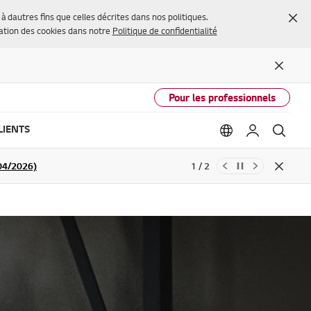
Fer
à dautres fins que celles décrites dans nos politiques.
isation des cookies dans notre
Politique de confidentialité
Close
Pour les professionnels
LIENTS
Language option
Mon LG
Rech
9/04/2026)
1 / 2
Close