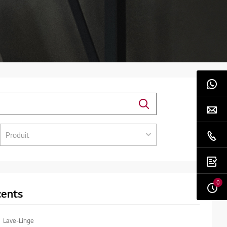
Produit
0
cents
Lave-Linge