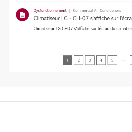
Dysfonctionnement
Commercial Air Conditioners
Climatiseur LG CH07 s’affiche sur l’écran du c
...
1
2
3
4
5