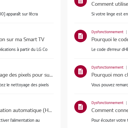
0] apparaît sur l’écra
Si votre linge est 
Dysfonctionnement
tion sur ma Smart TV
lications à partir du LG Co
Le code d’erreur dH
Dysfonctionnement
TÉLÉVISEUR Oled LG - Exécutez le nettoyage des pixels pour supprimer les brûlures d’écran (taches, lignes, points)
m/support]TÉLÉVISEUR Oled LG Exécutez le nettoyage des pixels
Vous pouvez remarqu
Dysfonctionnement
LG télévision - Je souhaite activer l’alimentation automatique (HDMI - CEC)
Comment connect
élévision Je souhaite activer l’alimentation au
Pour écouter votre 