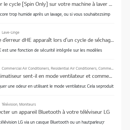
Comment utiliser le cycle [Spin Only] sur votre machine à laver LG
encore trop humide après un lavage, ou si vous souhaitezsimp
Lave-Linge
Pourquoi le code d’erreur dHE apparaît lors d’un cycle de séchage sur votre combinaison lave-linge-sèche-linge LG, et comment y remédier
E est une fonction de sécurité intégrée sur les modèles
Commercial Air Conditioners, Residential Air Conditioners, Commercial Air Conditioners
Pourquoi mon climatiseur sent-il en mode ventilateur et comment puis-je le réparer ?
er une odeur en utilisant le mode ventilateur. Cela seproduit
Télévision, Moniteurs
er un appareil Bluetooth à votre téléviseur LG
télévision LG via un casque Bluetooth ou un hautparleur,r