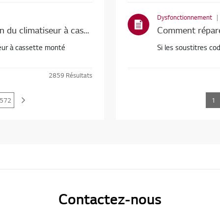
Dysfonctionnement
Climatiseur LG - CH-07 s’affiche sur l’écran du climatiseur à cassette monté au plafond et le climatiseur ne fonctionne pas
limatiseur à cassette monté
Si les soustitres cod
2859
Résultats
572
1
Contactez-nous