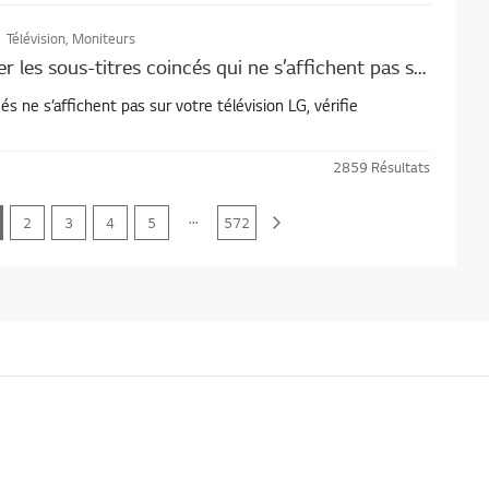
Télévision, Moniteurs
Comment réparer les sous-titres coincés qui ne s’affichent pas sur votre téléviseur LG
és ne s’affichent pas sur votre télévision LG, vérifie
2859
Résultats
...
2
3
4
5
572