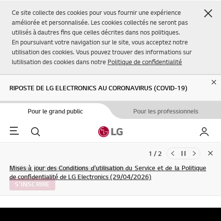
Fer
Ce site collecte des cookies pour vous fournir une expérience
améliorée et personnalisée. Les cookies collectés ne seront pas
utilisés à dautres fins que celles décrites dans nos politiques.
En poursuivant votre navigation sur le site, vous acceptez notre
utilisation des cookies. Vous pouvez trouver des informations sur
lutilisation des cookies dans notre
Politique de confidentialité
Cl
RIPOSTE DE LG ELECTRONICS AU CORONAVIRUS (COVID-19)
Pour le grand public
Pour les professionnels
Menu
Rechercher
Mon L
2 / 2
Clo
Mises à jour des Conditions d'utilisation du Service et de la Politique
Profitez d'offres et d'avantages exclusifs
de confidentialité de LG Electronics (29/04/2026)
S'INSCRIRE