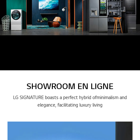
SHOWROOM EN LIGNE
LG SIGNATURE boasts a perfect hybrid ofminimalism and
elegance, facilitating luxury living