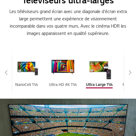
Téléviseurs ultra-larges
Les téléviseurs grand écran avec une diagonale d'écran extra
large permettent une expérience de visionnement
incomparable dans vos quatre murs. Avec le cinéma HDR les
images apparaissent en qualité supérieure.
Scroll Left
Sc
ED
NanoCell TVs
Ultra HD 4K TVs
Ultra Large TVs
FHD Sm