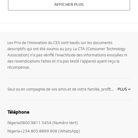
AFFICHER PLUS
Les Prix de l'innovation du CES sont basés sur les documents
descriptifs qui ont été soumis au jury. La CTA (Consumer Technology
Association) n'a pas vérifié l'exactitude des informations envoyées ni
des revendications faites et n'a pas testé l'appareil ayant reçu la
récompense.
Seul ou en compagnie de vos amis et de votre famille, profitez d’une expérience visuelle à couper le souffle avec notre gamme de télévisions à grand écran de LG. Immergez-vous dans un univers en haute définition dans le confort de votre salon avec la télé ultra-large de LG. Découvrez nos différents formats de télévision sur notre site.
PLUS
Téléphone
Nigeria0800 9811 5454 (Numéro Vert)
Nigeria+234 805 8899 908 (WhatsApp)