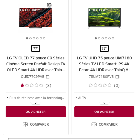
S
S
w
w
N
N
i
i
S
S
s
s
S
S
h
h
H
H
A
A
R
R
1
2
3
4
5
6
1
2
3
4
5
6
E
E
o
o
o
o
o
o
o
o
o
o
o
o
77"
75"
f
f
f
f
f
f
f
f
f
f
f
f
LG TV OLED 77 pouce C9 Séries
LG TV UHD 75 pouce UM7180
6
6
6
6
6
6
6
6
6
6
6
6
Cinéma Screen Parfait Design TV
Séries TV LED Smart IPS 4K
OLED Smart 4K HDR avec ThinQ
Ecran 4K HDR avec ThinQ AI
AI
OLED77C9PVB
75UM7180PVB
(3)
(0)
Plus de réalisme avec la technologie IA
AI TV
La nouvelle formule intelligente optimisée par IA
4K IPS Display
OÙ ACHETER
OÙ ACHETER
Les images prennent vie
4K Active HDR
COMPARER
COMPARER