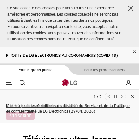
Fer
Ce site collecte des cookies pour vous fournir une expérience
améliorée et personnalisée. Les cookies collectés ne seront pas
utilisés à dautres fins que celles décrites dans nos politiques.
En poursuivant votre navigation sur le site, vous acceptez notre
utilisation des cookies. Vous pouvez trouver des informations sur
lutilisation des cookies dans notre
Politique de confidentialité
Cl
RIPOSTE DE LG ELECTRONICS AU CORONAVIRUS (COVID-19)
Pour le grand public
Pour les professionnels
Menu
Rechercher
Mon L
2 / 2
Clo
Mises à jour des Conditions d'utilisation du Service et de la Politique
Profitez d'offres et d'avantages exclusifs
de confidentialité de LG Electronics (29/04/2026)
S'INSCRIRE