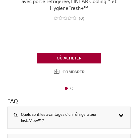
avec porte réfrigérée, LINEAR Cooling™ et
C
HygieneFresh+™
(0)
OÙ ACHETER
COMPARER
1
2
o
o
FAQ
f
f
2
2
Q.
Quels sont les avantages d’un réfrigérateur
InstaView™ ?