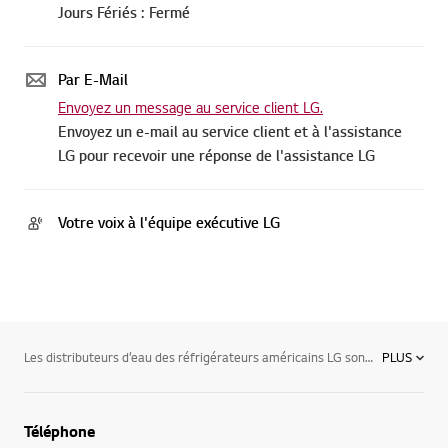
Jours Fériés : Fermé
Par E-Mail
Envoyez un message au service client LG.
Envoyez un e-mail au service client et à l'assistance
LG pour recevoir une réponse de l'assistance LG
Votre voix à l'équipe exécutive LG
Les distributeurs d’eau des réfrigérateurs américains LG sont équipés d’un filtre à eau. Celui-ci, livré avec l’appareil, se place facilement entre ton arrivée d’eau et la connexion au réfrigérateur.Les filtres à eau LG permettent de réduire chlore, odeurs, sédiments, saletés et rouille afin d’assainir l’eau au maximum. Les frigos LG exploitent un système de filtration d'eau de toute première qualité qui retire 99,35 % du plomb et des nombreux autres polluants présents dans l'eau, sans pour autant ôter le fluorure bénéfique pour ton organisme, t’offrant un goût très appréciable et un rafraîchissement sain. D’une capacité de 3 000 litres (6 mois environ), il te faudra changer ce filtre pour continuer à profiter d’une eau saine et filtrée et prolonger ainsi la durée de vie de ton frigo.De plus l’eau filtrée est économique puisque tu n’as plus besoin d’acheter de l’eau en bouteille. L’impact sur l’environnement est réduit car tu consommes moins de plastique et produis ainsi moins de déchets. Alors adopte une attitude éco-responsable et fais le choix d'un frigo LG !LG propose trois styles différents de frigos pour coller au plus près à tous tes besoins :Réfrigérateurs 2 Portes : le congélateur est en haut et le frigo dans la partie basse. Cette configuration offre une grande capacité dans un encombrement minimum. Ils sont disponibles en trois largeurs : 61cm, 68cm ou 86cm allant de 318 à 529 litres ! .Réfrigérateurs américains (Side-By-Side) : l’alliance du design et de la grande capacité. Les réfrigérateurs américains LG te proposent de grands espaces de rangement de 505 à 617 litres !Réfrigérateurs combines dont l’avantage est que la partie réfrigérateur, celle qui est le plus souvent utilisée, se situe en haut à hauteur des yeux.
PLUS
Téléphone