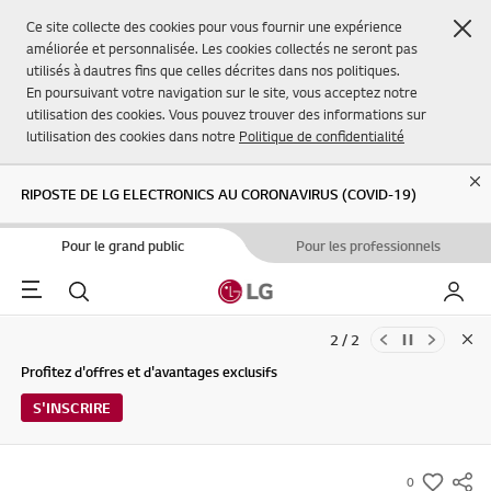
Fer
Ce site collecte des cookies pour vous fournir une expérience
améliorée et personnalisée. Les cookies collectés ne seront pas
utilisés à dautres fins que celles décrites dans nos politiques.
En poursuivant votre navigation sur le site, vous acceptez notre
utilisation des cookies. Vous pouvez trouver des informations sur
lutilisation des cookies dans notre
Politique de confidentialité
Cl
RIPOSTE DE LG ELECTRONICS AU CORONAVIRUS (COVID-19)
Pour le grand public
Pour les professionnels
Menu
Rechercher
Mon L
2 / 2
Clo
Mises à jour des Conditions d'utilisation du Service et de la Politique
Profitez d'offres et d'avantages exclusifs
de confidentialité de LG Electronics (29/04/2026)
S'INSCRIRE
0