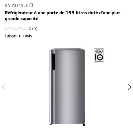
s
GN-Y331SLS
u
Réfrigérateur à une porte de 199 litres doté d’une plus
m
grande capacité
m
0 (0)
a
Laisser un avis
r
y
-
w
i
s
h