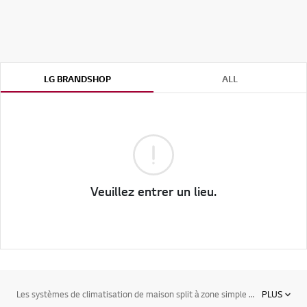
LG BRANDSHOP
ALL
Veuillez entrer un lieu.
Les systèmes de climatisation de maison split à zone simple sans conduit proposent de nombreux styles d'unités intérieures qui s'intègrent à votre intérieur. Ces systèmes individuels comprennent une unité extérieure complétée par une unité intérieure, offrant un système de climatisation pour n'importe quelle résidence ou espace commercial. Découvrez tous nos modèles de climatiseurs pour maison ici.
PLUS