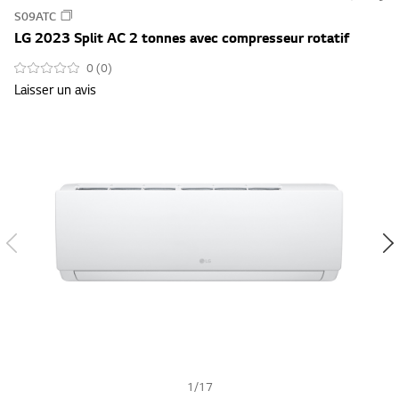
s
S09ATC
u
LG 2023 Split AC 2 tonnes avec compresseur rotatif
m
m
0 (0)
Laisser un avis
a
r
y
-
w
i
s
h
1
/
17