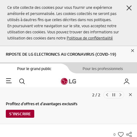
Fer
Ce site collecte des cookies pour vous fournir une expérience
améliorée et personnalisée. Les cookies collectés ne seront pas
utilisés à dautres fins que celles décrites dans nos politiques.
En poursuivant votre navigation sur le site, vous acceptez notre
utilisation des cookies. Vous pouvez trouver des informations sur
lutilisation des cookies dans notre
Politique de confidentialité
Cl
RIPOSTE DE LG ELECTRONICS AU CORONAVIRUS (COVID-19)
Pour le grand public
Pour les professionnels
Menu
Rechercher
Mon L
2 / 2
Clo
Mises à jour des Conditions d'utilisation du Service et de la Politique
Profitez d'offres et d'avantages exclusifs
de confidentialité de LG Electronics (29/04/2026)
S'INSCRIRE
0