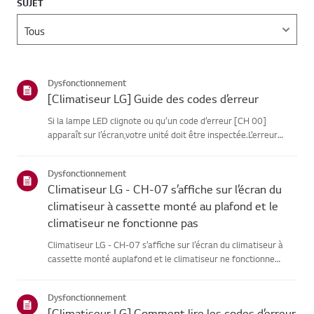
SUJET
Dysfonctionnement
[Climatiseur LG] Guide des codes d’erreur
Si la lampe LED clignote ou qu’un code d’erreur [CH 00]
apparaît sur l’écran,votre unité doit être inspectée.L’erreur
peut être temporairecausée par une instabilité de
l’alimentation ou d’autres facteurs électriques.Essaie ça--------
Dysfonctionnement
-Effect...
Climatiseur LG - CH-07 s’affiche sur l’écran du
climatiseur à cassette monté au plafond et le
climatiseur ne fonctionne pas
Climatiseur LG - CH-07 s’affiche sur l’écran du climatiseur à
cassette monté auplafond et le climatiseur ne fonctionne
pasToutes les unités intérieures multiples de multi-produits
connectées à une seuleunité extérieure doivent être utilisée...
Dysfonctionnement
[Climatiseur LG] Comment lire les codes d’erreur