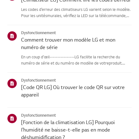
Les codes d’erreur des climatiseurs LG varient selon le modèle.
Pour les unitésmurales, vérifiez la LED sur la télécommande,
tandis que les modèles sur supportles affichent sur le panneau
ou la LED.Voir les exemples et instructions pour lir...
Dysfonctionnement
Comment trouver mon modèle LG et mon
numéro de série
En un coup d’œil----------------LG facilite la recherche du
numéro de série et du numéro de modèle de votreproduit.
Pour obtenir de l’aide dans la recherche des informations de
votreproduit, choisissez votre produit LG parmi les catégories
Dysfonctionnement
...
[Code QR LG] Où trouver le code QR sur votre
appareil
Dysfonctionnement
[Fonction de la climatisation LG] Pourquoi
l’humidité ne baisse-t-elle pas en mode
déshumidification ?