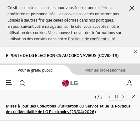
Fer
Ce site collecte des cookies pour vous fournir une expérience
améliorée et personnalisée. Les cookies collectés ne seront pas
utilisés à dautres fins que celles décrites dans nos politiques.
En poursuivant votre navigation sur le site, vous acceptez notre
utilisation des cookies. Vous pouvez trouver des informations sur
lutilisation des cookies dans notre
Politique de confidentialité
Cl
RIPOSTE DE LG ELECTRONICS AU CORONAVIRUS (COVID-19)
Pour le grand public
Pour les professionnels
Menu
Rechercher
Mon L
1 / 2
Clo
Mises à jour des Conditions d'utilisation du Service et de la Politique
de confidentialité de LG Electronics (29/04/2026)
S'INSCRIRE