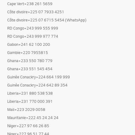
Cape Vert+238 261 5659
Côte dIvoire+225 07 7933 4251
Côte dIvoire+225 07 6715 5454 (WhatsApp)
RD Congo+243 999 555 999
RD Congo+243 999 977 774
Gabon+241 62 100 200
Gambie+220 7955815
Ghana+233 550 780 779
Ghana+233 551 545 454
Guinée Conackry+224 664 199 999
Guinée Conackry+224 642 89 354
Liberia+231 880 538 538
Liberia+231 770 000 391
Mali+223 2029 0058
Mauritanie+222 45 24 24 24
Niger+227 97 66 26 85
Niger+227 96 51 77 44