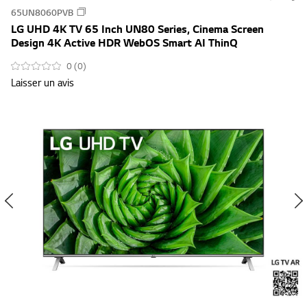
s
65UN8060PVB
u
LG UHD 4K TV 65 Inch UN80 Series, Cinema Screen
m
Design 4K Active HDR WebOS Smart AI ThinQ
m
0 (0)
a
Laisser un avis
r
y
-
w
i
s
h