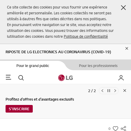
Fer
Ce site collecte des cookies pour vous fournir une expérience
améliorée et personnalisée. Les cookies collectés ne seront pas
utilisés à dautres fins que celles décrites dans nos politiques.
En poursuivant votre navigation sur le site, vous acceptez notre
utilisation des cookies. Vous pouvez trouver des informations sur
lutilisation des cookies dans notre
Politique de confidentialité
Cl
RIPOSTE DE LG ELECTRONICS AU CORONAVIRUS (COVID-19)
Pour le grand public
Pour les professionnels
Menu
Rechercher
Mon L
2 / 2
Clo
Mises à jour des Conditions d'utilisation du Service et de la Politique
Profitez d'offres et d'avantages exclusifs
de confidentialité de LG Electronics (29/04/2026)
S'INSCRIRE
0