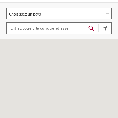
Votre e
Aller