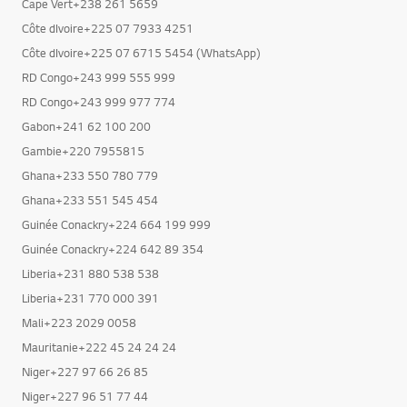
Cape Vert+238 261 5659
Côte dIvoire+225 07 7933 4251
Côte dIvoire+225 07 6715 5454 (WhatsApp)
RD Congo+243 999 555 999
RD Congo+243 999 977 774
Gabon+241 62 100 200
Gambie+220 7955815
Ghana+233 550 780 779
Ghana+233 551 545 454
Guinée Conackry+224 664 199 999
Guinée Conackry+224 642 89 354
Liberia+231 880 538 538
Liberia+231 770 000 391
Mali+223 2029 0058
Mauritanie+222 45 24 24 24
Niger+227 97 66 26 85
Niger+227 96 51 77 44