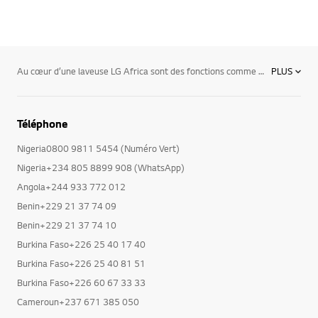
Au cœur d’une laveuse LG Africa sont des fonctions comme les commandes ACL et DEL intelligentes et une fonction Dial-a-Cycle™ intuitive qui éliminent le hasard de lessive. Économisez de l’argent en utilisant l’eau froide en combinaison avec des motions de nettoyage augmentée, ce qui assure une pénétration plus foncée dans le tissu pour un effet nettoyant égal à l’eau chaude. Parmi les machines à laver avec la plus grande capacité de la classe—vous pouvez mettre plus dans charge charge—pour économiser le temps et l’argent. Des technologies TurboWash, TrueSteam et ColdWash qui permettent d’économiser le temps et l’énergie et toutefois avoir un niveau de propreté sensationnelle, à notre système anti-vibration TrueBalance, qui offrent une expérience de lessive plus tranquille, avec une machine à laver LG, vous profitez d’une gamme de fonctions conçues pour garder vos vêtements et votre maison en bon état.
PLUS
Téléphone
Nigeria0800 9811 5454 (Numéro Vert)
Nigeria+234 805 8899 908 (WhatsApp)
Angola+244 933 772 012
Benin+229 21 37 74 09
Benin+229 21 37 74 10
Burkina Faso+226 25 40 17 40
Burkina Faso+226 25 40 81 51
Burkina Faso+226 60 67 33 33
Cameroun+237 671 385 050