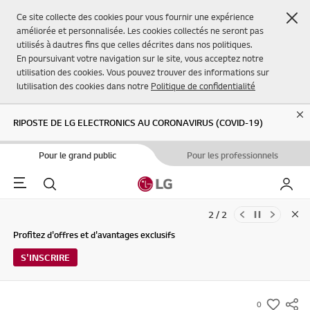
Fer
Ce site collecte des cookies pour vous fournir une expérience
améliorée et personnalisée. Les cookies collectés ne seront pas
utilisés à dautres fins que celles décrites dans nos politiques.
En poursuivant votre navigation sur le site, vous acceptez notre
utilisation des cookies. Vous pouvez trouver des informations sur
lutilisation des cookies dans notre
Politique de confidentialité
Cl
RIPOSTE DE LG ELECTRONICS AU CORONAVIRUS (COVID-19)
Pour le grand public
Pour les professionnels
Menu
Rechercher
Mon L
2 / 2
Clo
Mises à jour des Conditions d'utilisation du Service et de la Politique
Profitez d'offres et d'avantages exclusifs
de confidentialité de LG Electronics (29/04/2026)
S'INSCRIRE
0