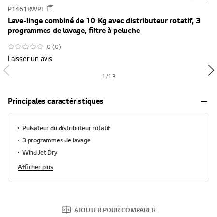
s
P1461RWPL
u
Lave-linge combiné de 10 Kg avec distributeur rotatif, 3
m
programmes de lavage, filtre à peluche
m
0 (0)
a
Laisser un avis
r
y
1
/
13
-
w
Principales caractéristiques
i
s
Pulsateur du distributeur rotatif
h
3 programmes de lavage
Wind Jet Dry
Afficher plus
AJOUTER POUR COMPARER