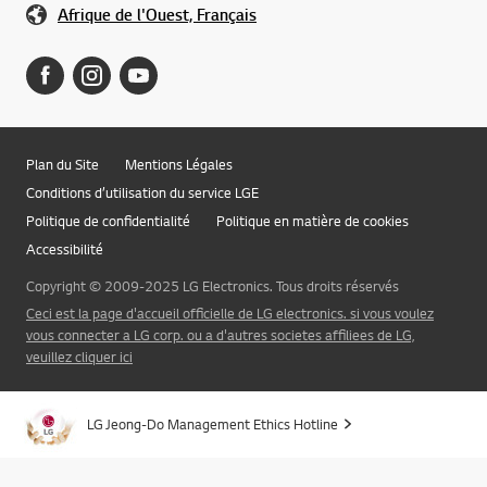
Afrique de l'Ouest, Français
Plan du Site
Mentions Légales
Conditions d’utilisation du service LGE
Politique de confidentialité
Politique en matière de cookies
Accessibilité
Copyright © 2009-2025 LG Electronics. Tous droits réservés
Ceci est la page d'accueil officielle de LG electronics. si vous voulez
vous connecter a LG corp. ou a d'autres societes affiliees de LG,
veuillez cliquer ici
LG Jeong-Do Management Ethics Hotline
Aller