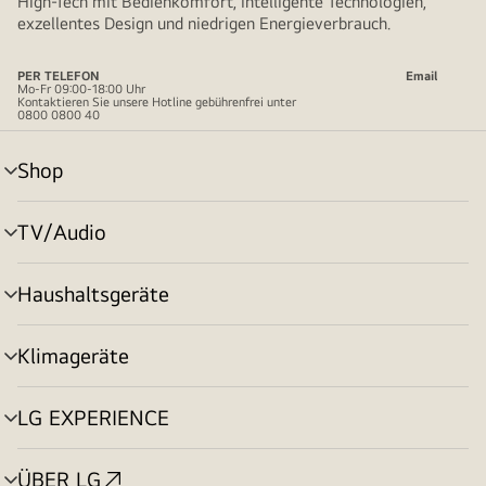
High-Tech mit Bedienkomfort, intelligente Technologien,
exzellentes Design und niedrigen Energieverbrauch.
PER TELEFON
Email
Mo-Fr 09:00-18:00 Uhr
Kontaktieren Sie unsere Hotline gebührenfrei unter
0800 0800 40
Shop
Menü
umschalten
TV/Audio
Menü
umschalten
Haushaltsgeräte
Menü
umschalten
Klimageräte
Menü
umschalten
LG EXPERIENCE
Menü
umschalten
ÜBER LG