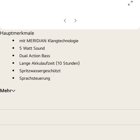
ope
gall
pop
Vorherige
Nächste
Folie
Folie
Hauptmerkmale
mit MERIDIAN Klangtechnologie
5 Watt Sound
Dual Action Bass
Lange Akkulaufzeit (10 Stunden)
Spritzwassergeschützt
Sprachsteuerung
Mehr