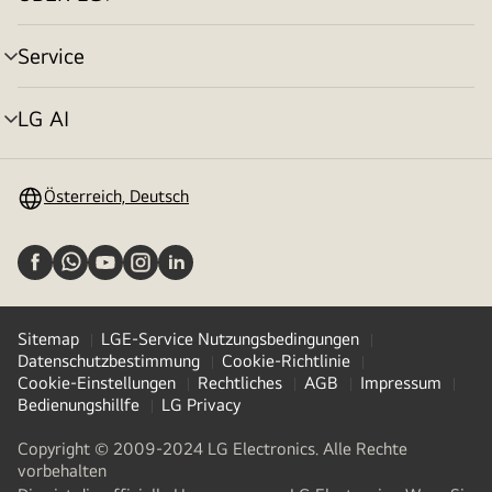
Menü
umschalten
Service
Menü
umschalten
LG AI
Menü
umschalten
Österreich, Deutsch
Sitemap
LGE-Service Nutzungsbedingungen
Datenschutzbestimmung
Cookie-Richtlinie
Cookie-Einstellungen
Rechtliches
AGB
Impressum
Bedienungshillfe
LG Privacy
Copyright © 2009-2024 LG Electronics. Alle Rechte
vorbehalten