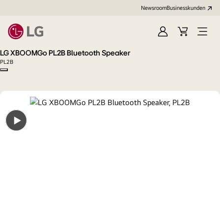
Newsroom
Businesskunden
Anmelden
Warenkorb
Menü
öffne
LG XBOOMGo PL2B Bluetooth Speaker
PL2B
Copy model name
Open
gallery
popup