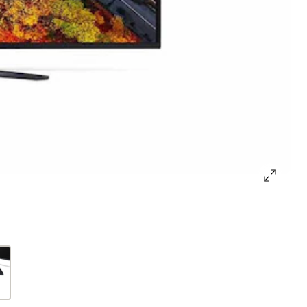
open
gallery
popup