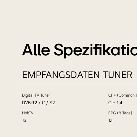
Alle Spezifikat
EMPFANGSDATEN TUNER
Digital TV Tuner
CI + (Common I
DVB-T2 / C / S2
CI+ 1.4
HbbTV
EPG (8 Tage)
Ja
Ja