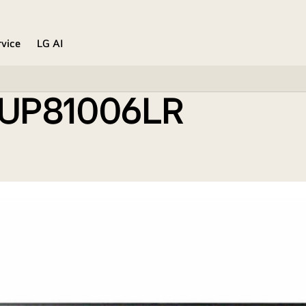
rvice
LG AI
75UP81006LR