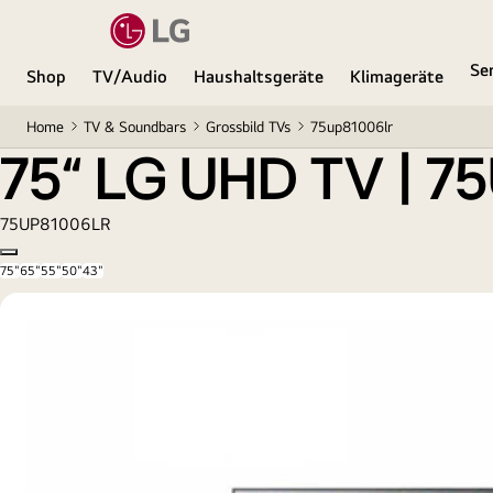
75“ LG UHD TV | 75UP81006LR
Se
Shop
TV/Audio
Haushaltsgeräte
Klimageräte
Home
TV & Soundbars
Grossbild TVs
75up81006lr
75“ LG UHD TV | 
75UP81006LR
Copy model name
75"
65"
55"
50"
43"