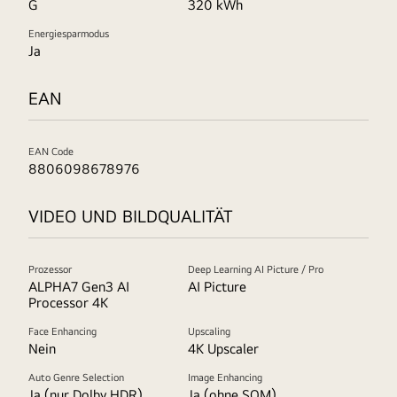
G
320 kWh
Energiesparmodus
Ja
EAN
EAN Code
8806098678976
VIDEO UND BILDQUALITÄT
Prozessor
Deep Learning AI Picture / Pro
ALPHA7 Gen3 AI
AI Picture
Processor 4K
Face Enhancing
Upscaling
Nein
4K Upscaler
Auto Genre Selection
Image Enhancing
Ja (nur Dolby HDR)
Ja (ohne SQM)