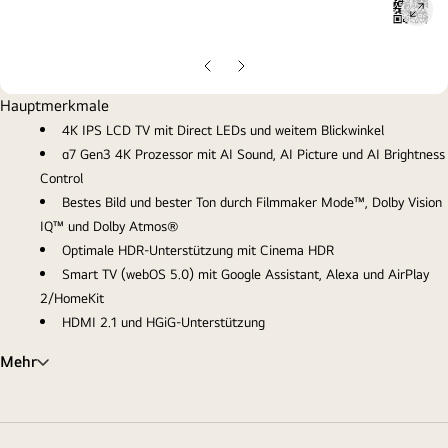
ope
gall
pop
Vorherige
Nächste
Folie
Folie
Hauptmerkmale
4K IPS LCD TV mit Direct LEDs und weitem Blickwinkel
α7 Gen3 4K Prozessor mit AI Sound, AI Picture und AI Brightness
Control
Bestes Bild und bester Ton durch Filmmaker Mode™, Dolby Vision
IQ™ und Dolby Atmos®
Optimale HDR-Unterstützung mit Cinema HDR
Smart TV (webOS 5.0) mit Google Assistant, Alexa und AirPlay
2/HomeKit
HDMI 2.1 und HGiG-Unterstützung
Mehr