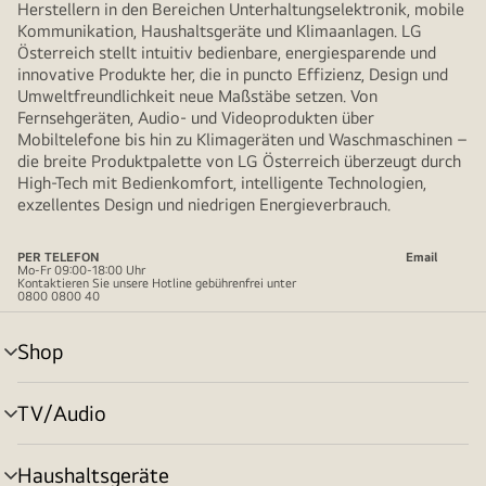
Herstellern in den Bereichen Unterhaltungselektronik, mobile
Kommunikation, Haushaltsgeräte und Klimaanlagen. LG
Österreich stellt intuitiv bedienbare, energiesparende und
innovative Produkte her, die in puncto Effizienz, Design und
Umweltfreundlichkeit neue Maßstäbe setzen. Von
Fernsehgeräten, Audio- und Videoprodukten über
Mobiltelefone bis hin zu Klimageräten und Waschmaschinen –
die breite Produktpalette von LG Österreich überzeugt durch
High-Tech mit Bedienkomfort, intelligente Technologien,
exzellentes Design und niedrigen Energieverbrauch.
PER TELEFON
Email
Mo-Fr 09:00-18:00 Uhr
Kontaktieren Sie unsere Hotline gebührenfrei unter
0800 0800 40
Shop
Menü
umschalten
TV/Audio
Menü
umschalten
Haushaltsgeräte
Menü