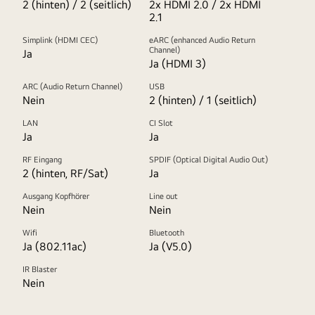
2 (hinten) / 2 (seitlich)
2x HDMI 2.0 / 2x HDMI
2.1
Simplink (HDMI CEC)
eARC (enhanced Audio Return
Channel)
Ja
Ja (HDMI 3)
ARC (Audio Return Channel)
USB
Nein
2 (hinten) / 1 (seitlich)
LAN
CI Slot
Ja
Ja
RF Eingang
SPDIF (Optical Digital Audio Out)
2 (hinten, RF/Sat)
Ja
Ausgang Kopfhörer
Line out
Nein
Nein
Wifi
Bluetooth
Ja (802.11ac)
Ja (V5.0)
IR Blaster
Nein