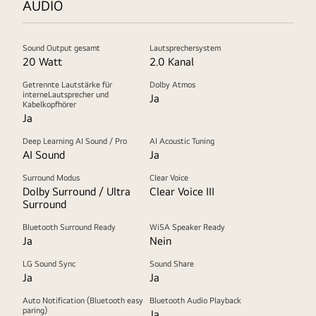
AUDIO
Sound Output gesamt
Lautsprechersystem
20 Watt
2.0 Kanal
Getrennte Lautstärke für
Dolby Atmos
interneLautsprecher und
Ja
Kabelkopfhörer
Ja
Deep Learning AI Sound / Pro
AI Acoustic Tuning
AI Sound
Ja
Surround Modus
Clear Voice
Dolby Surround / Ultra
Clear Voice III
Surround
Bluetooth Surround Ready
WiSA Speaker Ready
Ja
Nein
LG Sound Sync
Sound Share
Ja
Ja
Auto Notification (Bluetooth easy
Bluetooth Audio Playback
paring)
Ja