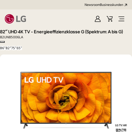
Newsroom
Businesskunden
Anmelden
Warenkorb
Menü
öffne
82″ UHD 4K TV - Energieeffizienzklasse G (Spektrum: A bis G)
82UN85006LA
Copy model name
86"
82"
75"
65"