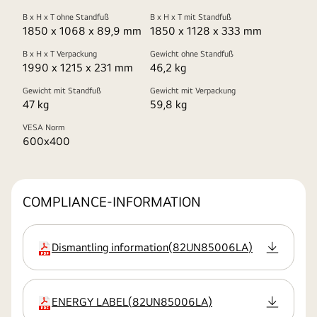
B x H x T ohne Standfuß
B x H x T mit Standfuß
1850 x 1068 x 89,9 mm
1850 x 1128 x 333 mm
B x H x T Verpackung
Gewicht ohne Standfuß
1990 x 1215 x 231 mm
46,2 kg
Gewicht mit Standfuß
Gewicht mit Verpackung
47 kg
59,8 kg
VESA Norm
600x400
COMPLIANCE-INFORMATION
Dismantling information
(
82UN85006LA
)
Erweiterung
ENERGY LABEL
(
82UN85006LA
)
Erweiterung