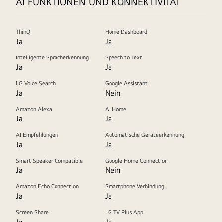
AI FUNKTIONEN UND KONNEKTIVITÄT
ThinQ
Home Dashboard
Ja
Ja
Intelligente Spracherkennung
Speech to Text
Ja
Ja
LG Voice Search
Google Assistant
Ja
Nein
Amazon Alexa
AI Home
Ja
Ja
AI Empfehlungen
Automatische Geräteerkennung
Ja
Ja
Smart Speaker Compatible
Google Home Connection
Ja
Nein
Amazon Echo Connection
Smartphone Verbindung
Ja
Ja
Screen Share
LG TV Plus App
Ja
Ja