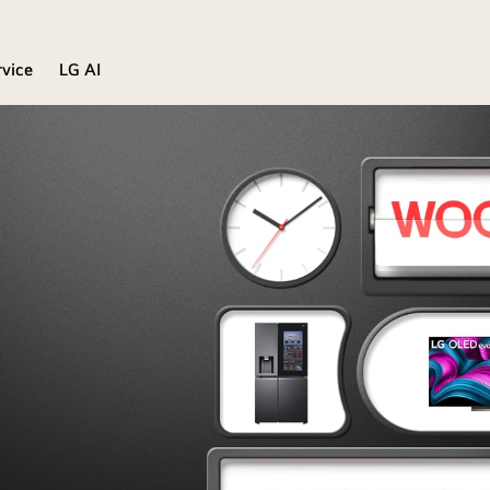
rvice
LG AI