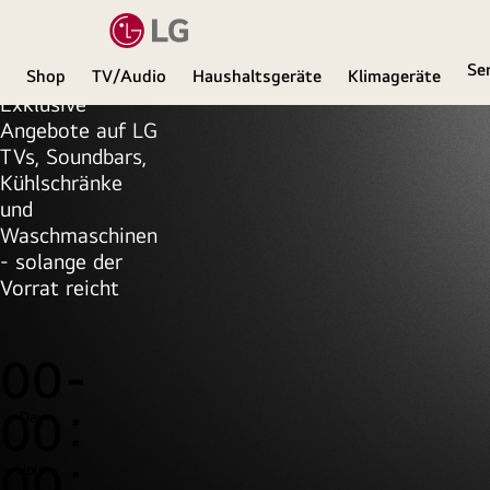
Zeit
Se
Shop
TV/Audio
Haushaltsgeräte
Klimageräte
Exklusive
LG
Angebote auf LG
TVs, Soundbars,
Kühlschränke
und
Waschmaschinen
- solange der
Vorrat reicht
00
00
Day
00
Hour