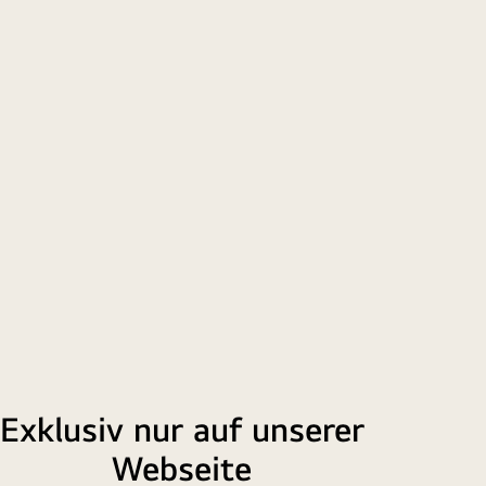
re
sive
le
lagbaren
n!
Exklusiv nur auf unserer
Webseite