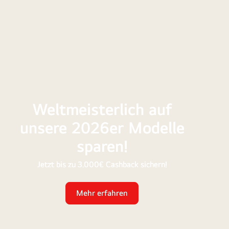
paren!
dein
Gerät
Upgra
Weltmeisterlich auf
unsere 2026er Modelle
sparen!
Jetzt bis zu 3.000€ Cashback sichern!
Mehr erfahren