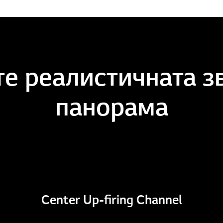
те реалистичната з
панорама
Center Up-firing Channel