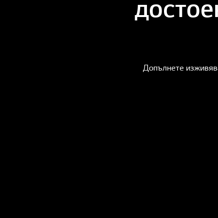
достое
Допълнете изживява