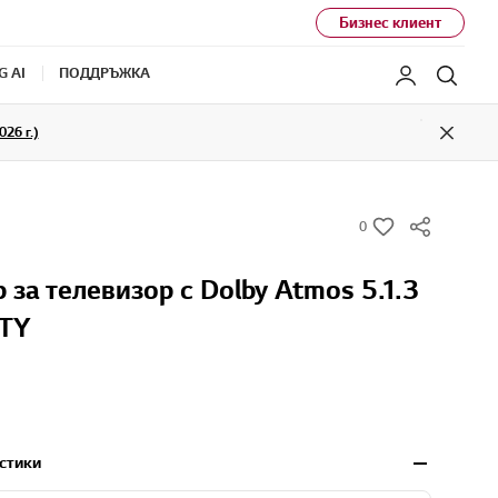
Бизнес клиент
G AI
ПОДДРЪЖКА
Моят LG
Търс
26 г.)
Close
0
w
i
 за телевизор с Dolby Atmos 5.1.3
s
h
0TY
стики