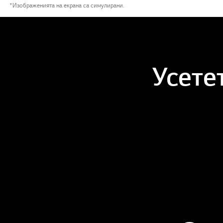
*Изображенията на екрана са симулирани.
Усете