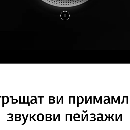
гръщат ви примамл
звукови пейзажи