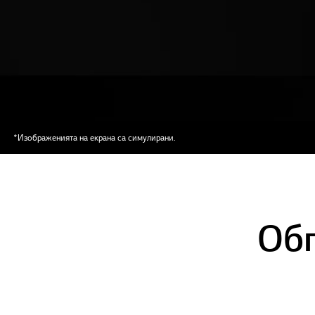
*Изображенията на екрана са симулирани.
Об