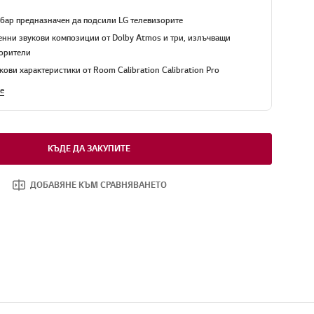
бар предназначен да подсили LG телевизорите
нни звукови композиции от Dolby Atmos и три, излъчващи
ворители
ови характеристики от Room Calibration Calibration Pro
е
КЪДЕ ДА ЗАКУПИТЕ
ДОБАВЯНЕ КЪМ СРАВНЯВАНЕТО