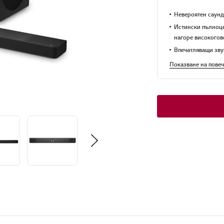
Невероятен саунд
Истински пълноце
нагоре високого
Впечатляващи звук
Показване на повеч