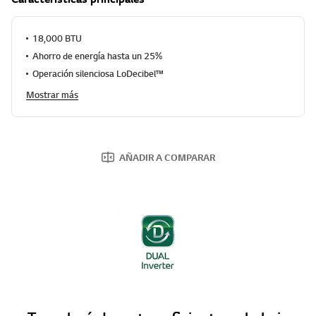
r
a
c
18,000 BTU
i
ó
Ahorro de energía hasta un 25%
n
.
Operación silenciosa LoDecibel™
R
Mostrar más
e
a
d
1
2
4
AÑADIR A COMPARAR
R
e
v
i
e
w
s
.
E
n
l
a
c
e