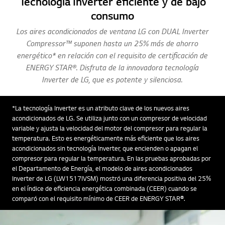
Tecnología Inverter eficiente y de bajo
e
n
consumo
l
a
Los aires acondicionados de ventana LG con DUAL Inverter
m
i
Compressor™ suponen hasta un 25% más de ahorro
s
energético* en relación con el requisito de certificación de
m
a
ENERGY STAR®. Disfruta de la innovadora tecnología
p
Inverter de LG, que es potente y silenciosa.
á
g
i
n
*La tecnología Inverter es un atributo clave de los nuevos aires
a
acondicionados de LG. Se utiliza junto con un compresor de velocidad
.
variable y ajusta la velocidad del motor del compresor para regular la
temperatura. Esto es energéticamente más eficiente que los aires
acondicionados sin tecnología Inverter, que encienden o apagan el
compresor para regular la temperatura. En las pruebas aprobadas por
el Departamento de Energía, el modelo de aires acondicionados
Inverter de LG (LW1517IVSM) mostró una diferencia positiva del 25%
en el índice de eficiencia energética combinada (CEER) cuando se
comparó con el requisito mínimo de CEER de ENERGY STAR®.