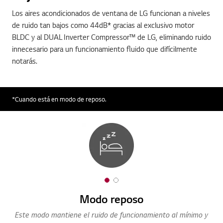
Los aires acondicionados de ventana de LG funcionan a niveles
de ruido tan bajos como 44dB* gracias al exclusivo motor
BLDC y al DUAL Inverter Compressor™ de LG, eliminando ruido
innecesario para un funcionamiento fluido que difícilmente
notarás.
*Cuando está en modo de reposo.
1
2
o
o
Modo reposo
Ho
f
f
Este modo mantiene el ruido de funcionamiento al mínimo y
Con
2
2