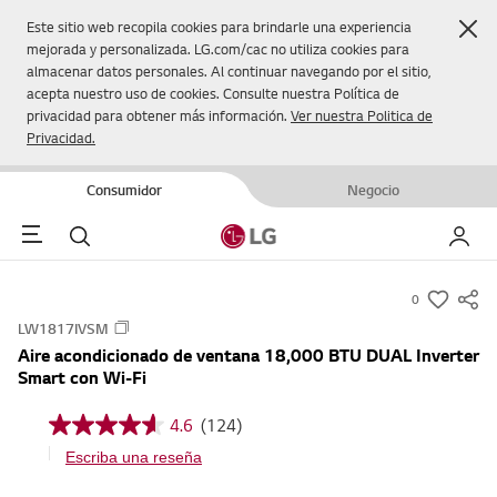
Cer
Este sitio web recopila cookies para brindarle una experiencia
mejorada y personalizada. LG.com/cac no utiliza cookies para
almacenar datos personales. Al continuar navegando por el sitio,
acepta nuestro uso de cookies. Consulte nuestra Política de
privacidad para obtener más información.
Ver nuestra Politica de
Privacidad.
Consumidor
Negocio
Menu
Buscar
Mi LG
0
s
LW1817IVSM
u
Aire acondicionado de ventana 18,000 BTU DUAL Inverter
m
Smart con Wi-Fi
m
a
4.6
(124)
4
r
.
Escriba una reseña
6
y
d