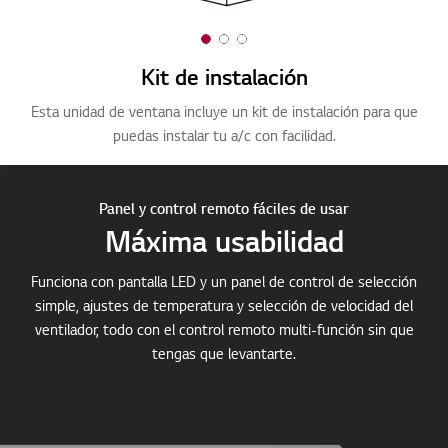
1
2
3
o
o
o
Kit de instalación
f
f
f
Esta unidad de ventana incluye un kit de instalación para que
La
3
3
3
puedas instalar tu a/c con facilidad.
Panel y control remoto fáciles de usar
Máxima usabilidad
Funciona con pantalla LED y un panel de control de selección
simple, ajustes de temperatura y selección de velocidad del
ventilador, todo con el control remoto multi-función sin que
tengas que levantarte.