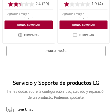
2.4
(20)
1.0
(4)
Agitador 4-Way™
Agitador 4-Way™
6 Motion DD
Mayor cobertura de lavado
DÓNDE COMPRAR
DÓNDE COMPRAR
Dimensiones (An. x Alt. x Prof.) 690 mm x 1130 mm x 730 mm
Motor Inverter Direct Drive™
COMPARAR
COMPARAR
CARGAR MÁS
Servicio y Soporte de productos LG
Tienes dudas sobre la configuración, uso, cuidado y reparación
de un producto. Podemos ayudarte.
Live Chat