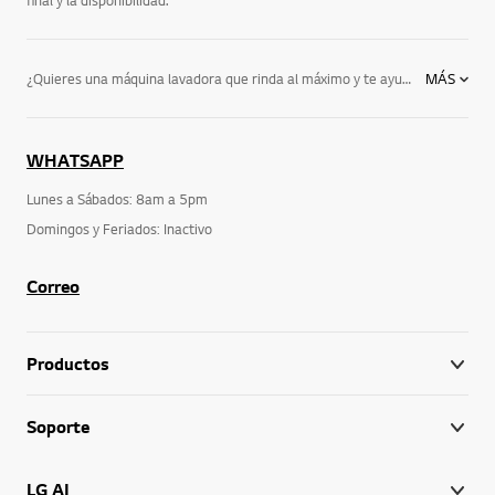
¿Quieres una máquina lavadora que rinda al máximo y te ayude a ahorrar? ¿O buscas una que posea un diseño cómodo y resistente? ¿Te gustaría que tuviera un tambor de acero inoxidable, que garantizara su larga vida útil? O, mejor aun: ¿crees poder encontrar todas estas respuestas en un solo producto?Revisa ya nuestro catálogo, porque allí te está esperando lo que tanto necesitas: una lavadora de carga superior LG.Sorpréndete con la innovación de nuestra tecnología, disfruta de tu día gracias a la reducción de tiempos en el proceso de lavado y secado y, además ¡gasta menos! También puedes revisar nuestro catalogo de lavadoras para ver todas las facilidades y diseños exclusivos que ofrecen.
MÁS
WHATSAPP
Lunes a Sábados: 8am a 5pm
Domingos y Feriados: Inactivo
Correo
Productos
Soporte
LG AI