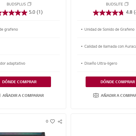
rafeno | Color Negro
grafeno | Color Ne
BUDSPLUS
BUDSLITE
5.0
(1)
4.8
(
de grafeno
Unidad de Sonido de Grafeno
Calidad de llamada con Aurac
ador adaptativo
Diseño Ultra-ligero
DÓNDE COMPRAR
DÓNDE COMPRAR
AÑADIR A COMPARAR
AÑADIR A COMPA
0
S
w
N
i