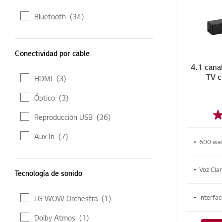
Bluetooth
(34)
Conectividad por cable
Conectividad por cable
4.1 cana
TV 
HDMI
(3)
Óptico
(3)
Reproducción USB
(36)
Aux In
(7)
600 wat
Tecnología de sonido
Voz Cla
Tecnología de sonido
Interf
LG WOW Orchestra
(1)
Dolby Atmos
(1)