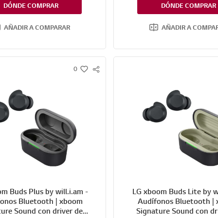
DÓNDE COMPRAR
DÓNDE COMPRAR
AÑADIR A COMPARAR
AÑADIR A COMPA
0
S
w
N
i
S
s
S
h
H
A
R
E
m Buds Plus by will.i.am -
LG xboom Buds Lite by wil
fonos Bluetooth | xboom
Audífonos Bluetooth |
ture Sound con driver de
Signature Sound con dr