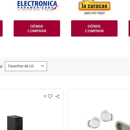
DÓNDE
DÓNDE
COMPRAR
COMPRAR
or
Favoritos de LG
0
S
w
N
i
S
s
S
h
H
A