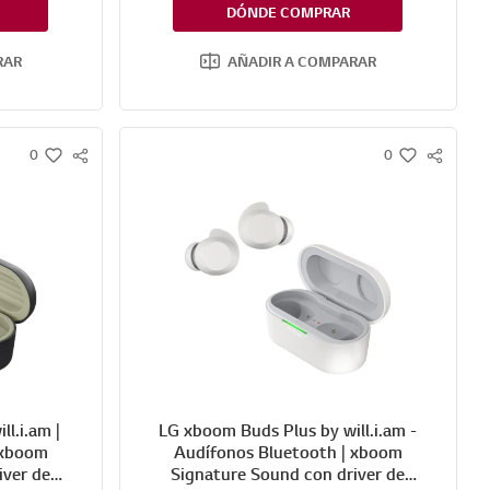
DÓNDE COMPRAR
RAR
AÑADIR A COMPARAR
0
0
S
S
w
w
N
N
i
i
S
S
s
s
S
S
h
h
H
H
A
A
R
R
E
E
l.i.am |
LG xboom Buds Plus by will.i.am -
 xboom
Audífonos Bluetooth | xboom
iver de
Signature Sound con driver de