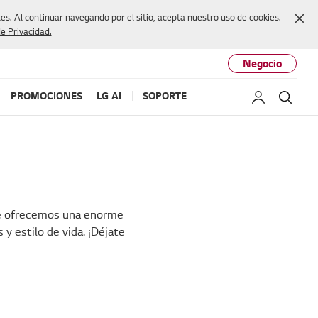
Cer
s. Al continuar navegando por el sitio, acepta nuestro uso de cookies.
de Privacidad.
Negocio
PROMOCIONES
LG AI
SOPORTE
Mi LG
Busc
 Te ofrecemos una enorme
y estilo de vida. ¡Déjate