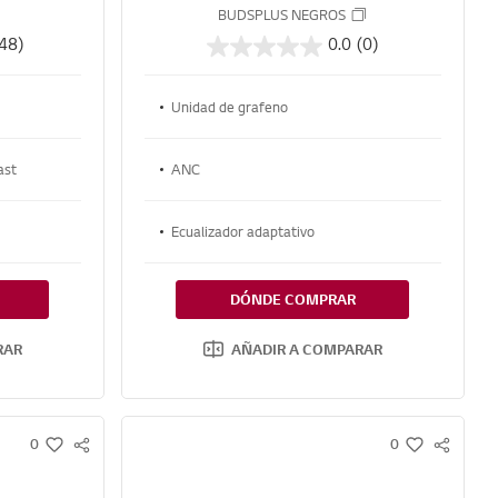
gro
grafeno | BUDSPLUS BLANCOS
BUDSPLUS NEGROS
48)
0.0
(0)
Unidad de grafeno
ast
ANC
Ecualizador adaptativo
DÓNDE COMPRAR
RAR
AÑADIR A COMPARAR
0
0
S
S
w
w
N
N
i
i