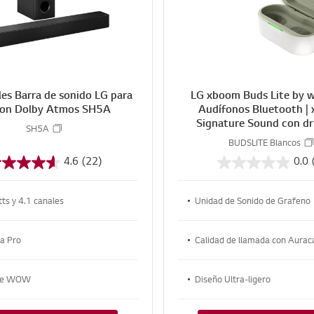
R
E
les Barra de sonido LG para
LG xboom Buds Lite by wil
con Dolby Atmos SH5A
Audífonos Bluetooth |
Signature Sound con dr
SH5A
grafeno | Color Bla
BUDSLITE Blancos
4.6
(22)
0.0
ts y 4.1 canales
Unidad de Sonido de Grafeno
ra Pro
Calidad de llamada con Aurac
ace WOW
Diseño Ultra-ligero