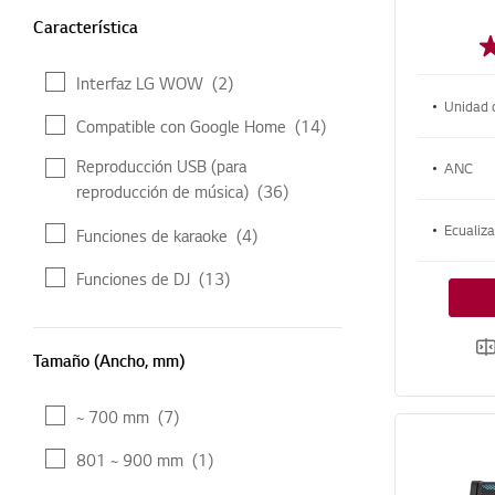
g
Característica
Característica
Interfaz LG WOW
(2)
Unidad 
Compatible con Google Home
(14)
Reproducción USB (para
ANC
reproducción de música)
(36)
Ecualiz
Funciones de karaoke
(4)
Funciones de DJ
(13)
Tamaño (Ancho, mm)
Tamaño (Ancho, mm)
~ 700 mm
(7)
801 ~ 900 mm
(1)