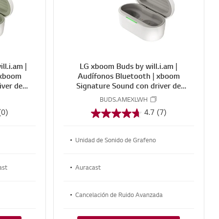
R
R
E
E
l.i.am |
LG xboom Buds by will.i.am |
 xboom
Audífonos Bluetooth | xboom
iver de
Signature Sound con driver de
nco
grafeno | Color Blanco
BUDS.AMEXLWH
(0)
4.7
(7)
Unidad de Sonido de Grafeno
ast
Auracast
Cancelación de Ruido Avanzada