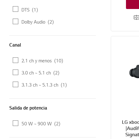
DTS
(1)
Dolby Audio
(2)
Canal
Canal
2.1 ch y menos
(10)
3.0 ch ~ 5.1 ch
(2)
3.1.3 ch ~ 5.1.3 ch
(1)
Salida de potencia
Salida de potencia
LG xboo
50 W ~ 900 W
(2)
|Audí
Signa