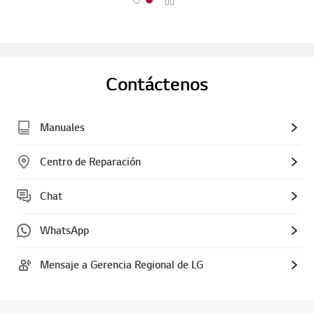
P
1
2
l
o
o
f
f
a
2
2
y
Contáctenos
Manuales
Centro de Reparación
Chat
WhatsApp
Mensaje a Gerencia Regional de LG