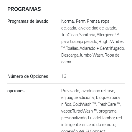
PROGRAMAS
Programas de lavado
Normal, Perm. Prensa, ropa
delicada, la velocidad de lavado,
TubClean, Sanitaria, Allergiene ™,
para trabajo pesado, BrightWhites
™, Toallas, Aclarado + Centrifugado,
Descarga, Jumbo Wash, Ropa de
cama
Número de Opciones
13
opciones
Prelavado, lavado con retraso,
enjuague adicional, bloqueo para
niños, ColdWash ™, FreshCare ™,
vapor, TurboWash ™, programa
personalizado, Luz del tambor, red
inteligente, encendido remoto,
conexión Wi-Fi Connect