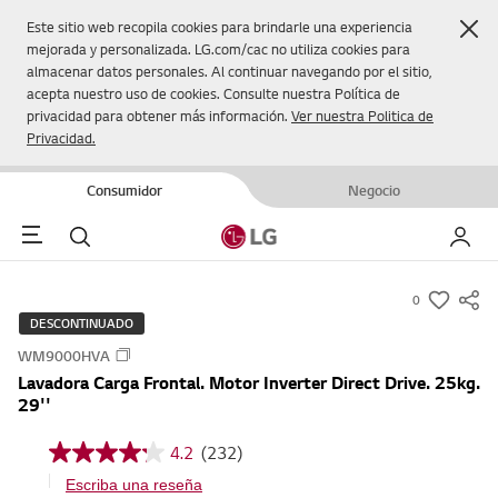
Cer
Este sitio web recopila cookies para brindarle una experiencia
mejorada y personalizada. LG.com/cac no utiliza cookies para
almacenar datos personales. Al continuar navegando por el sitio,
acepta nuestro uso de cookies. Consulte nuestra Política de
privacidad para obtener más información.
Ver nuestra Politica de
Privacidad.
Consumidor
Negocio
Menu
Buscar
Mi LG
0
s
DESCONTINUADO
u
WM9000HVA
m
Lavadora Carga Frontal. Motor Inverter Direct Drive. 25kg.
m
29''
a
r
4.2
(232)
4
y
.
Escriba una reseña
2