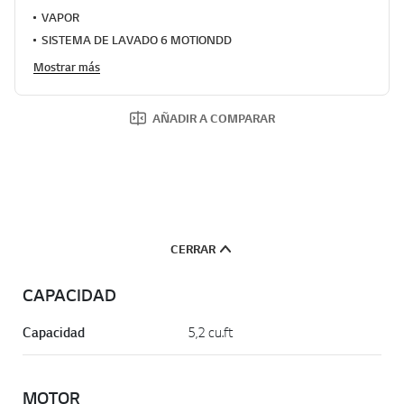
o
VAPOR
r
SISTEMA DE LAVADO 6 MOTIONDD
a
c
Mostrar más
i
ó
n
.
AÑADIR A COMPARAR
R
e
a
d
2
3
2
R
e
CERRAR
v
i
e
CAPACIDAD
w
s
.
Capacidad
5,2 cu.ft
E
n
l
a
MOTOR
c