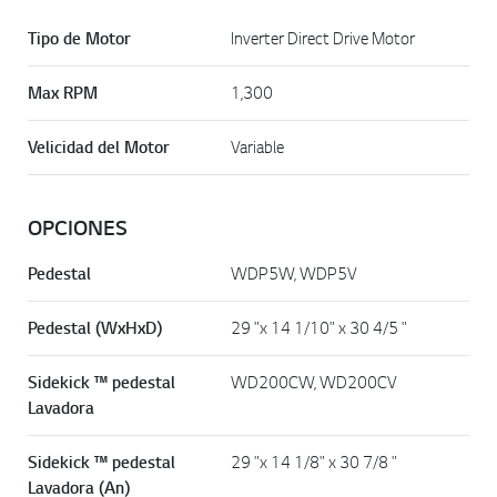
e
e
Tipo de Motor
Inverter Direct Drive Motor
n
l
a
Max RPM
1,300
m
i
s
Velicidad del Motor
Variable
m
a
p
á
OPCIONES
g
i
n
Pedestal
WDP5W, WDP5V
a
.
Pedestal (WxHxD)
29 "x 14 1/10" x 30 4/5 "
Sidekick ™ pedestal
WD200CW, WD200CV
Lavadora
Sidekick ™ pedestal
29 "x 14 1/8" x 30 7/8 "
Lavadora (An)