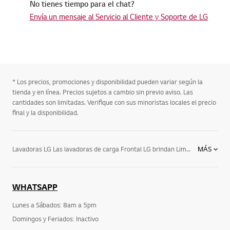
No tienes tiempo para el chat?
Envía un mensaje al Servicio al Cliente y Soporte de LG
* Los precios, promociones y disponibilidad pueden variar según la
tienda y en línea. Precios sujetos a cambio sin previo aviso. Las
cantidades son limitadas. Verifique con sus minoristas locales el precio
final y la disponibilidad.
Lavadoras LG Las lavadoras de carga Frontal LG brindan Limpieza Superior, Cuidado de las prendas con sistemas como el 6 Motion DD™ Prometen Durabilidad, Ahorro y confianza. Ahorro de agua tiempo y energía, Ahorro de Espacio. Las lavadoras LG cuida la ropa, lavar prendas delicadas, Limpieza profunda sin maltratar, Puede realizar limpieza de tina.
MÁS
WHATSAPP
Lunes a Sábados: 8am a 5pm
Domingos y Feriados: Inactivo