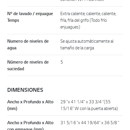
Nº de lavado / enjuague
Extra caliente, caliente, caliente,
Temps
fría, fría del grifo (Todo frío
enjuagues)
Numero de niveles de
Se ajusta automáticamente al
agua
tamaño de la carga
Número de niveles de
5
suciedad
DIMENSIONES
Ancho x Profundo x Alto
29 "x 41 1/4" x 33 3/4 "(55
(mm)
15/16" W con la puerta abierta)
Ancho x Profundo x Alto
31 5/16 "x 44 19/64" x 36 5/8 "
con empaque (mm)