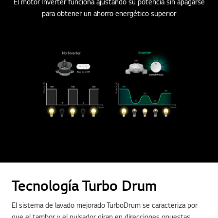
El motor Inverter funciona ajustando su potencia sin apagarse
para obtener un ahorro energético superior
Tecnología Turbo Drum
El sistema de lavado mejorado TurboDrum se caracteriza por
que el tambor y el pulsador giran en direcciones opuestas,