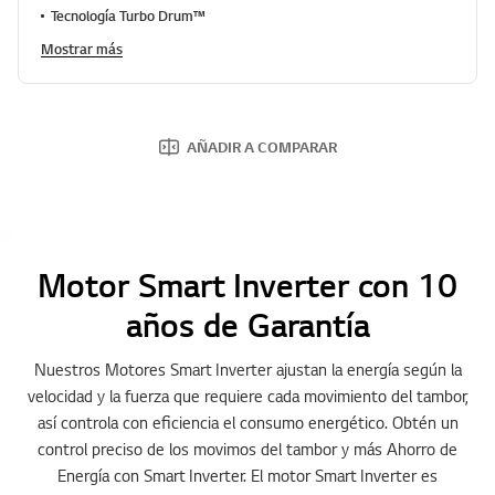
o
Tecnología Turbo Drum™
r
Mostrar más
a
c
i
ó
n
.
AÑADIR A COMPARAR
R
e
a
d
a
R
e
Motor Smart Inverter con 10
v
i
años de Garantía
e
w
.
Nuestros Motores Smart Inverter ajustan la energía según la
E
n
velocidad y la fuerza que requiere cada movimiento del tambor,
l
así controla con eficiencia el consumo energético. Obtén un
a
c
control preciso de los movimos del tambor y más Ahorro de
e
Energía con Smart Inverter. El motor Smart Inverter es
e
n