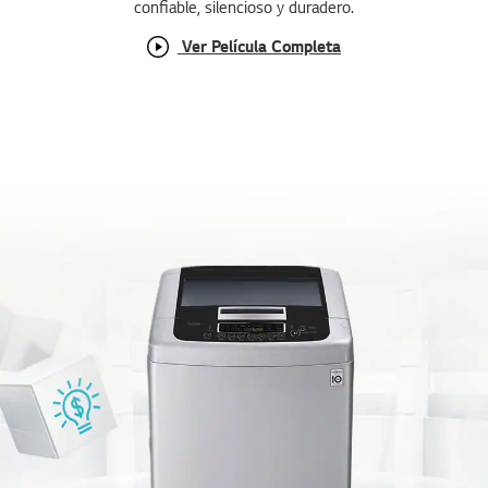
confiable, silencioso y duradero.
l
a
Ver Película Completa
m
i
s
m
a
p
á
g
i
n
a
.