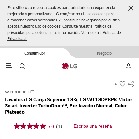
Cer
Este sitio web recopila cookies para brindarle una experiencia
mejorada y personalizada. LG.com/cac no utiliza cookies para
almacenar datos personales. Al continuar navegando por el sitio,
acepta nuestro uso de cookies. Consulte nuestra Política de
privacidad para obtener más información.
Ver nuestra Politica de
Privacidad.
Consumidor
Negocio
Menu
Buscar
Mi LG
0
s
WT13DPBPK
u
Lavadora LG Carga Superior 13Kg LG WT13DPBPK Motor
m
Smart Inverter TurboDrum™, Pre-lavado+Normal, Color
m
Plateado
a
r
5.0
(1)
Escriba una reseña
5
y
.
0