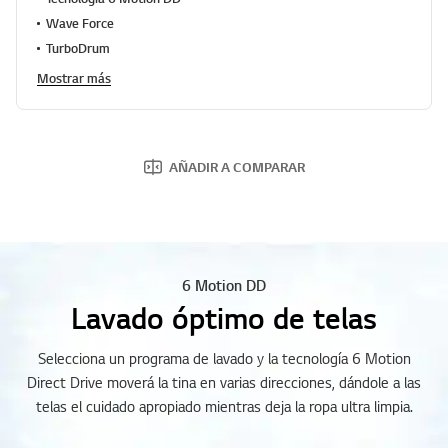
r
Wave Force
a
c
TurboDrum
i
ó
Mostrar más
n
.
R
e
a
AÑADIR A COMPARAR
d
a
R
e
v
i
e
w
6 Motion DD
.
Lavado óptimo de telas
E
n
l
Selecciona un programa de lavado y la tecnología 6 Motion
a
c
Direct Drive moverá la tina en varias direcciones, dándole a las
e
telas el cuidado apropiado mientras deja la ropa ultra limpia.
e
n
l