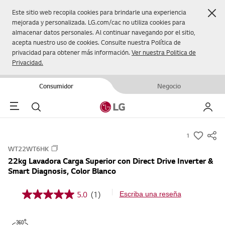
Cer
Este sitio web recopila cookies para brindarle una experiencia
mejorada y personalizada. LG.com/cac no utiliza cookies para
almacenar datos personales. Al continuar navegando por el sitio,
acepta nuestro uso de cookies. Consulte nuestra Política de
privacidad para obtener más información.
Ver nuestra Politica de
Privacidad.
Consumidor
Negocio
Menu
Buscar
Mi LG
1
s
WT22WT6HK
u
22kg Lavadora Carga Superior con Direct Drive Inverter &
m
Smart Diagnosis, Color Blanco
m
a
5.0
(1)
Escriba una reseña
5
r
.
0
y
d