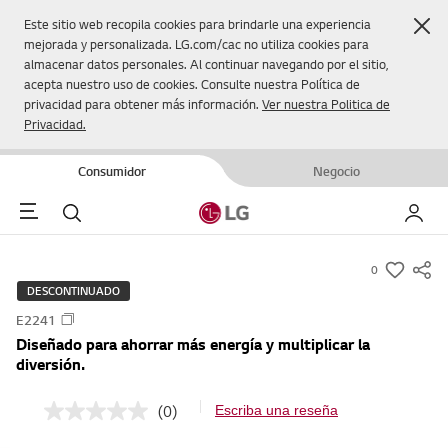
Cer
Este sitio web recopila cookies para brindarle una experiencia
mejorada y personalizada. LG.com/cac no utiliza cookies para
almacenar datos personales. Al continuar navegando por el sitio,
acepta nuestro uso de cookies. Consulte nuestra Política de
privacidad para obtener más información.
Ver nuestra Politica de
Privacidad.
Consumidor
Negocio
Menu
Buscar
Mi LG
0
s
DESCONTINUADO
u
E2241
m
Diseñado para ahorrar más energía y multiplicar la
m
diversión.
a
r
(0)
Escriba una reseña
S
y
i