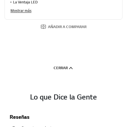
g
La Ventaja LED
i
n
Mostrar más
a
.
AÑADIR A COMPARAR
CERRAR
Lo que Dice la Gente