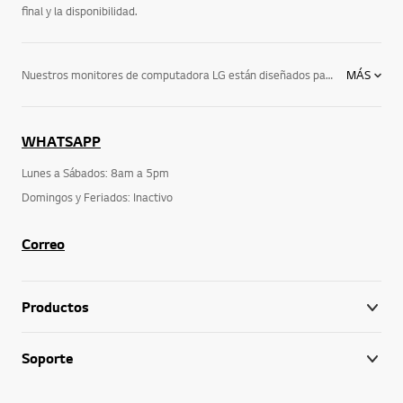
final y la disponibilidad.
Nuestros monitores de computadora LG están diseñados para darte el mayor rendimiento y usabilidad. No importa si buscas pantallas LED, LCD, UHD o IPS, nuestra gama es tan amplia como diversa, para todos los bolsillos. Descubre los monitores UltraGear™ para gaming, las pantallas UltraWide™ y UltraFine™, los monitores ERGO y IPS. Tecnología para todas tus necesidades.
MÁS
WHATSAPP
Lunes a Sábados: 8am a 5pm
Domingos y Feriados: Inactivo
Correo
Productos
Soporte