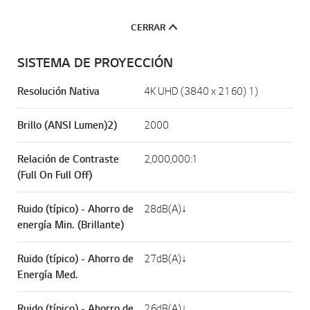
CERRAR
SISTEMA DE PROYECCIÓN
Resolución Nativa
4K UHD (3840 x 2160) 1)
Brillo (ANSI Lumen)2)
2000
Relación de Contraste
2,000,000:1
(Full On Full Off)
Ruido (típico) - Ahorro de
28dB(A)↓
energía Min. (Brillante)
Ruido (típico) - Ahorro de
27dB(A)↓
Energía Med.
Ruido (típico) - Ahorro de
26dB(A)↓