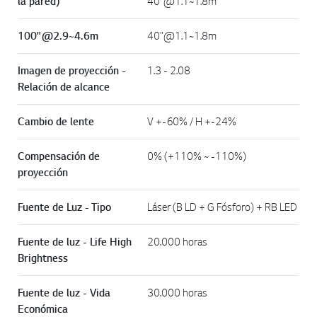
la pared)
40"@1.1~1.8m
100"@2.9~4.6m
40"@1.1~1.8m
Imagen de proyección -
1.3 - 2.08
Relación de alcance
Cambio de lente
V +-60% / H +-24%
Compensación de
0% (+110% ~ -110%)
proyección
Fuente de Luz - Tipo
Láser (B LD + G Fósforo) + RB LED
Fuente de luz - Life High
20.000 horas
Brightness
Fuente de luz - Vida
30.000 horas
Económica