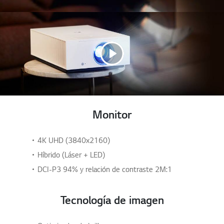
n
l
a
m
i
s
m
a
p
á
g
i
n
a
Monitor
.
4K UHD (3840x2160)
Híbrido (Láser + LED)
DCI-P3 94% y relación de contraste 2M:1
Tecnología de imagen