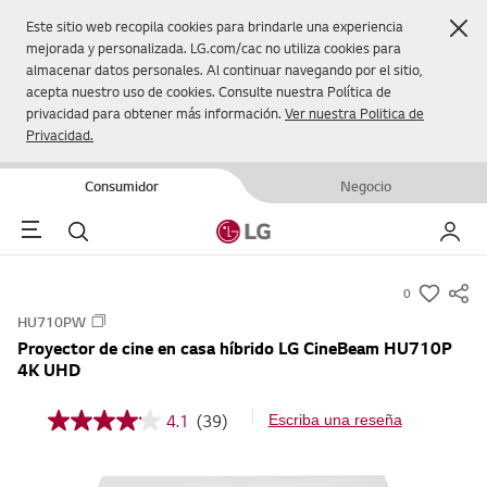
Cer
Este sitio web recopila cookies para brindarle una experiencia
mejorada y personalizada. LG.com/cac no utiliza cookies para
almacenar datos personales. Al continuar navegando por el sitio,
acepta nuestro uso de cookies. Consulte nuestra Política de
privacidad para obtener más información.
Ver nuestra Politica de
Privacidad.
Consumidor
Negocio
Menu
Buscar
Mi LG
0
s
HU710PW
u
Proyector de cine en casa híbrido LG CineBeam HU710P
m
4K UHD
m
a
4.1
(39)
Escriba una reseña
4
r
.
1
y
d