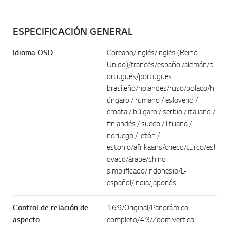
ESPECIFICACIÓN GENERAL
Idioma OSD
Coreano/inglés/inglés (Reino
Unido)/francés/español/alemán/p
ortugués/portugués
brasileño/holandés/ruso/polaco/h
úngaro / rumano / esloveno /
croata / búlgaro / serbio / italiano /
finlandés / sueco / lituano /
noruego / letón /
estonio/afrikaans/checo/turco/esl
ovaco/árabe/chino
simplificado/indonesio/L-
español/India/japonés
Control de relación de
16:9/Original/Panorámico
aspecto
completo/4:3/Zoom vertical