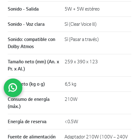
Sonido - Salida
5W + 5W estéreo
Sonido - Voz clara
Sí (Clear Voice lll)
Sonido: compatible con
Sí (Pasar a través)
Dolby Atmos
Tamaño neto (mm) (An. x
259 x 390 x 123
Pr. x Al.)
Peso neto (kg o g)
6,5 kg
Consumo de energía
210W
(máx.)
Subir
Energía de reserva
<0.5W
Fuente de alimentación
Adaptador 210W (100V – 240V