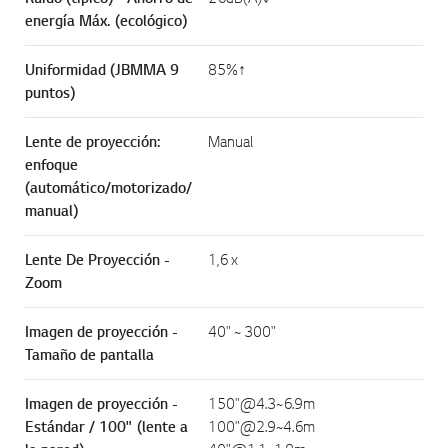
energía Máx. (ecológico)
Uniformidad (JBMMA 9
85%↑
puntos)
Lente de proyección:
Manual
enfoque
(automático/motorizado/
manual)
Lente De Proyección -
1,6 x
Zoom
Imagen de proyección -
40" ~ 300"
Tamaño de pantalla
Imagen de proyección -
150"@4.3~6.9m
Estándar / 100" (lente a
100"@2.9~4.6m