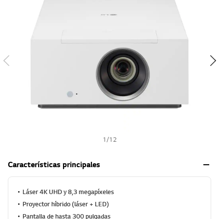
-
e
5
w
e
i
s
t
s
r
h
e
l
l
a
s
,
v
a
l
o
r
m
1
/
12
e
d
i
Características principales
o
d
e
Láser 4K UHD y 8,3 megapíxeles
v
a
Proyector híbrido (láser + LED)
l
o
Pantalla de hasta 300 pulgadas