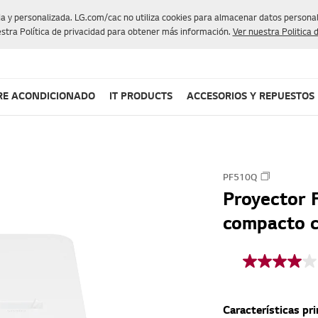
da y personalizada. LG.com/cac no utiliza cookies para almacenar datos personale
stra Política de privacidad para obtener más información.
Ver nuestra Politica 
RE ACONDICIONADO
IT PRODUCTS
ACCESORIOS Y REPUESTOS
PF510Q
Proyector
compacto c
4
.
0
d
Características pri
e