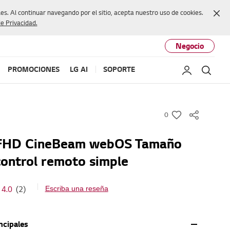
Cer
s. Al continuar navegando por el sitio, acepta nuestro uso de cookies.
de Privacidad.
Negocio
PROMOCIONES
LG AI
SOPORTE
Mi LG
Busc
0
w
i
 FHD CineBeam webOS Tamaño
s
ontrol remoto simple
h
4.0
(2)
Escriba una reseña
ncipales