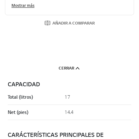
n
Mostrar más
a
.
AÑADIR A COMPARAR
CERRAR
CAPACIDAD
Total (litros)
17
Net (pies)
14.4
CARÁCTERÍSTICAS PRINCIPALES DE