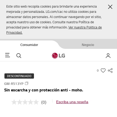
Cer
Este sitio web recopila cookies para brindarle una experiencia
mejorada y personalizada. LG.com/cac no utiliza cookies para
almacenar datos personales. Al continuar navegando por el sitio,
acepta nuestro uso de cookies. Consulte nuestra Política de
privacidad para obtener más información.
Ver nuestra Politica de
Privacidad.
Consumidor
Negocio
Menu
Buscar
Mi LG
0
s
DESCONTINUADO
u
GM-R513YP
m
Sin escarcha y con protección anti - moho.
m
a
(0)
Escriba una reseña
S
r
i
y
n
p