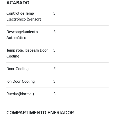
ACABADO
a
m
i
Control de Temp
Sí
s
Electrónico (Sensor)
m
a
p
Descongelamiento
Sí
á
g
Automático
i
n
a
Temp role. Icebeam Door
Sí
.
Cooling
Door Cooling
Sí
Ion Door Cooling
Sí
Ruedas(Normal)
Sí
COMPARTIMENTO ENFRIADOR