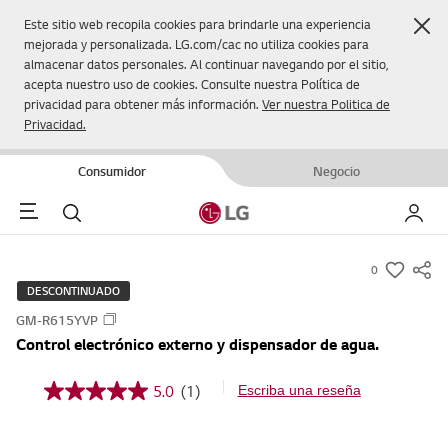
Cer
Este sitio web recopila cookies para brindarle una experiencia
mejorada y personalizada. LG.com/cac no utiliza cookies para
almacenar datos personales. Al continuar navegando por el sitio,
acepta nuestro uso de cookies. Consulte nuestra Política de
privacidad para obtener más información.
Ver nuestra Politica de
Privacidad.
Consumidor
Negocio
Menu
Buscar
Mi LG
0
s
DESCONTINUADO
u
GM-R615YVP
m
Control electrónico externo y dispensador de agua.
m
a
5.0
(1)
Escriba una reseña
5
r
.
y
0
d