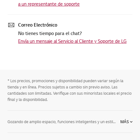
a un representante de soporte
Correo Electrónico
No tienes tiempo para el chat?
Envía un mensaje al Servicio al Cliente y Soporte de LG
* Los precios, promociones y disponibilidad pueden variar según la
tienda y en línea. Precios sujetos a cambio sin previo aviso. Las
cantidades son limitadas. Verifique con sus minoristas locales el precio
final y la disponibilidad.
Gozando de amplio espacio, funciones inteligentes y un estilo premium, las refrigeradoras LG están equipadas con lo último en innovación y vienen en una variedad de estilos. Incluyendo: el refrigerador de puertas estilo francés (French Door) ofrece las más recientes tecnologías en mantener la frescura de tus alimentos combinado con una impresionante capacidad de almacenaje. LG tiene un estilo y tamaño para cada tipo de cocina. El refrigerador Side-by-Side: uno de nuestros estilos más populares, estas refrigeradoras cuentan con lo último en tecnología de enfriamiento y frescura LG, una capacidad de almacenaje conveniente en todo su diseño y un estilo que le suma prestigio a cualquier cocina. Además, podrás ver todo tu inventario de alimentos en un vistazo. Refrigerador con congelador superior: goza de una frescura de punta y estética excepcional - ¡de pies a cabeza! Tendrás una capacidad de almacenaje expansiva al igual que conveniencia, además de acabados que le añaden elegancia a cualquier tipo de cocina.Refrigerador con congelador inferior: con este estilo, la refrigeradora posa a la altura de la vista – exactamente donde lo quieres. Refrigerador Door-in-DoorTM: la innovación en almacenaje que ha logrado LG brinda acceso instantáneo a tus comidas favoritas y reduce la pérdida de aire frío hasta en un 47%. Puedes entrar y salir rápidamente gracias al acceso fácil Door-in-Door para bebidas y bocadillos. LG tiene la refrigeradora perfecta para tu hogar, tu vida y tu estilo. No solo puedes escoger de varios tipos de refrigeradoras innovadoras, sino también gozar de todas las características con la tecnología Linear Compressor exclusiva de LG, la cual entrega un enfriamiento óptimo, eficiencia y confianza. Encuentra tu nevera hoy y asegúrate de ver todos nuestros eleganteS electrodomésticos para la cocina y el hogar, incluyendo innovadores electrodomésticos para cocinar, microondas, lavaplatos y más. Toma control del rendimiento, estilo y ahorro energético que necesitas para crear el hogar que siempre has querido.
MÁS