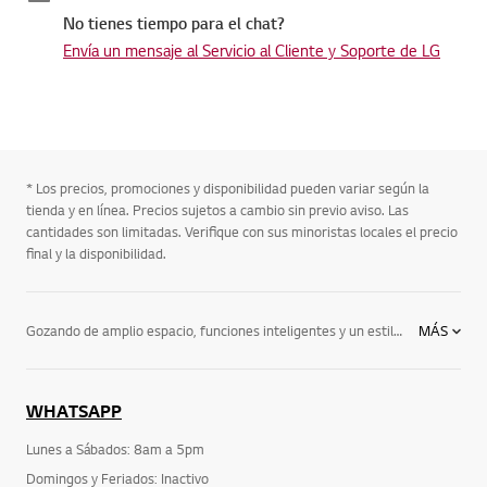
No tienes tiempo para el chat?
Envía un mensaje al Servicio al Cliente y Soporte de LG
* Los precios, promociones y disponibilidad pueden variar según la
tienda y en línea. Precios sujetos a cambio sin previo aviso. Las
cantidades son limitadas. Verifique con sus minoristas locales el precio
final y la disponibilidad.
Gozando de amplio espacio, funciones inteligentes y un estilo premium, las refrigeradoras LG están equipadas con lo último en innovación y vienen en una variedad de estilos. Incluyendo: el refrigerador de puertas estilo francés (French Door) ofrece las más recientes tecnologías en mantener la frescura de tus alimentos combinado con una impresionante capacidad de almacenaje. LG tiene un estilo y tamaño para cada tipo de cocina. El refrigerador Side-by-Side: uno de nuestros estilos más populares, estas refrigeradoras cuentan con lo último en tecnología de enfriamiento y frescura LG, una capacidad de almacenaje conveniente en todo su diseño y un estilo que le suma prestigio a cualquier cocina. Además, podrás ver todo tu inventario de alimentos en un vistazo. Refrigerador con congelador superior: goza de una frescura de punta y estética excepcional - ¡de pies a cabeza! Tendrás una capacidad de almacenaje expansiva al igual que conveniencia, además de acabados que le añaden elegancia a cualquier tipo de cocina.Refrigerador con congelador inferior: con este estilo, la refrigeradora posa a la altura de la vista – exactamente donde lo quieres. Refrigerador Door-in-DoorTM: la innovación en almacenaje que ha logrado LG brinda acceso instantáneo a tus comidas favoritas y reduce la pérdida de aire frío hasta en un 47%. Puedes entrar y salir rápidamente gracias al acceso fácil Door-in-Door para bebidas y bocadillos. LG tiene la refrigeradora perfecta para tu hogar, tu vida y tu estilo. No solo puedes escoger de varios tipos de refrigeradoras innovadoras, sino también gozar de todas las características con la tecnología Linear Compressor exclusiva de LG, la cual entrega un enfriamiento óptimo, eficiencia y confianza. Encuentra tu nevera hoy y asegúrate de ver todos nuestros eleganteS electrodomésticos para la cocina y el hogar, incluyendo innovadores electrodomésticos para cocinar, microondas, lavaplatos y más. Toma control del rendimiento, estilo y ahorro energético que necesitas para crear el hogar que siempre has querido.
MÁS
WHATSAPP
Lunes a Sábados: 8am a 5pm
Domingos y Feriados: Inactivo