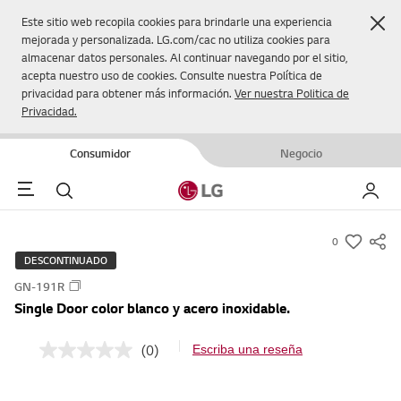
Cer
Este sitio web recopila cookies para brindarle una experiencia
mejorada y personalizada. LG.com/cac no utiliza cookies para
almacenar datos personales. Al continuar navegando por el sitio,
acepta nuestro uso de cookies. Consulte nuestra Política de
privacidad para obtener más información.
Ver nuestra Politica de
Privacidad.
Consumidor
Negocio
Menu
Buscar
Mi LG
0
s
DESCONTINUADO
u
GN-191R
m
Single Door color blanco y acero inoxidable.
m
a
(0)
Escriba una reseña
S
r
i
y
n
p