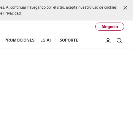
Cer
s. Al continuar navegando por el sitio, acepta nuestro uso de cookies.
de Privacidad.
Negocio
PROMOCIONES
LG AI
SOPORTE
Mi LG
Busc