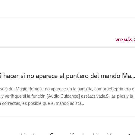
VER MÁS
VER MÁS
[LG TV] Qué hacer si no aparece el puntero del mando Magic R
ursor) del Magic Remote no aparece en la pantalla, compruebeprimero e
a y verifique si la función [Audio Guidance] estáactivada.Si las pilas y la
 correctas, es posible que el mando adista...