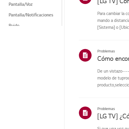
Pantalla/Voz
Para cambiar la c
Pantalla/Notificaciones
mando a distanci
Ruido
[Sistema] o [Ubic
Calor/Olor
Cosmético/Apariencia
Problemas
Mando a
Cómo encont
distancia/Botones
De un vistazo----
Programas LG
modelo de tuprodu
Aparato/Apariencia/Ob
producto,seleccio
jetos extraños
Menú/Ajustes
Conexiones/Instalación
Problemas
Instalación/Conexión
Si oye una voz qu
Canales de