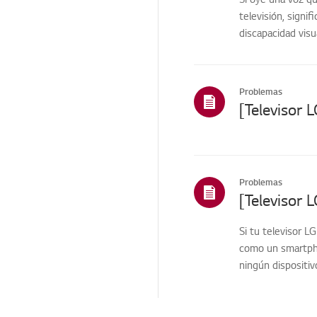
TV/Redes/Aplicaciones
televisión, signi
discapacidad visua
Inicio/ThinQ/Red/Aplica
ciones
Ventas / Promoción /
Instalación /
Problemas
Especificación
Problemas
Si tu televisor L
como un smartpho
ningún dispositiv