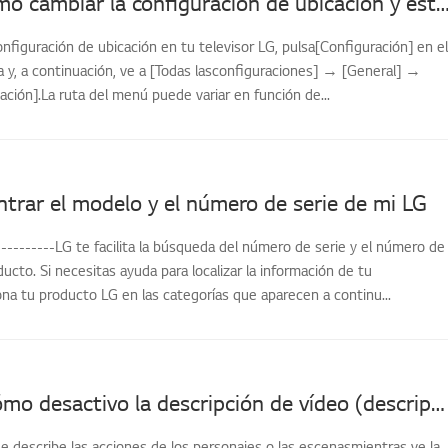
[LG TV] Cómo cambiar la configuración de ubicación y establecer el país de los
onfiguración de ubicación en tu televisor LG, pulsa[Configuración] en el
a y, a continuación, ve a [Todas lasconfiguraciones] → [General] →
ación].La ruta del menú puede variar en función de...
rar el modelo y el número de serie de mi LG
---------LG te facilita la búsqueda del número de serie y el número de
cto. Si necesitas ayuda para localizar la información de tu
na tu producto LG en las categorías que aparecen a continu...
[LG TV] ¿Cómo desactivo la descripción de vídeo (descripción de audio)?
e describe las acciones de los personajes o las escenasmientras ve la