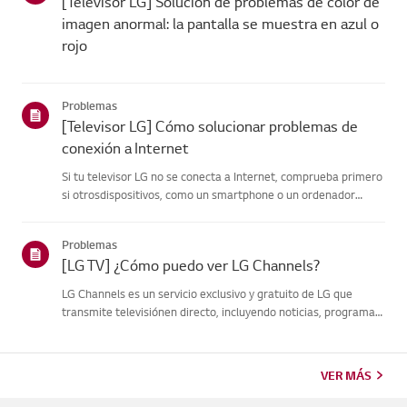
[Televisor LG] Solución de problemas de color de
imagen anormal: la pantalla se muestra en azul o
rojo
Problemas
[Televisor LG] Cómo solucionar problemas de
conexión a Internet
Si tu televisor LG no se conecta a Internet, comprueba primero
si otrosdispositivos, como un smartphone o un ordenador
portátil, pueden conectarse a lamisma red.Si ningún dispositivo
puede conectarse, es probable que el problema esté en tur...
Problemas
[LG TV] ¿Cómo puedo ver LG Channels?
LG Channels es un servicio exclusivo y gratuito de LG que
transmite televisiónen directo, incluyendo noticias, programas
de televisión y entretenimiento, através de Internet sin
necesidad de equipos adicionales.Puede acceder fácilmente al
s...
VER MÁS