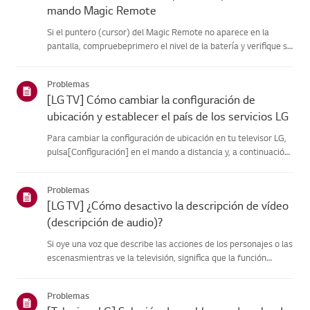
mando Magic Remote
Si el puntero (cursor) del Magic Remote no aparece en la
pantalla, compruebeprimero el nivel de la batería y verifique si
la función [Audio Guidance] estáactivada.Si las pilas y la
configuración son correctas, es posible que el mando adista...
Problemas
[LG TV] Cómo cambiar la configuración de
ubicación y establecer el país de los servicios LG
Para cambiar la configuración de ubicación en tu televisor LG,
pulsa[Configuración] en el mando a distancia y, a continuación,
ve a [Todas lasconfiguraciones] → [General] → [Sistema] o
[Ubicación].La ruta del menú puede variar en función de...
Problemas
[LG TV] ¿Cómo desactivo la descripción de vídeo
(descripción de audio)?
Si oye una voz que describe las acciones de los personajes o las
escenasmientras ve la televisión, significa que la función
[Descripción de vídeo],diseñada para personas con
discapacidad visual, está activada.[Descripción del vídeo] solo
Problemas
fu...