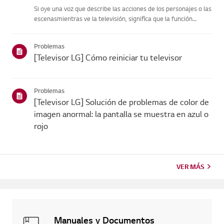
Si oye una voz que describe las acciones de los personajes o las
escenasmientras ve la televisión, significa que la función
[Descripción de vídeo],diseñada para personas con
discapacidad visual, está activada.[Descripción del vídeo] solo
Problemas
fu...
[Televisor LG] Cómo reiniciar tu televisor
Problemas
[Televisor LG] Solución de problemas de color de
imagen anormal: la pantalla se muestra en azul o
rojo
VER MÁS
Manuales y Documentos