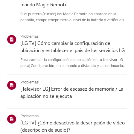
mando Magic Remote
Si el puntero (cursor) del Magic Remote no aparece en la
pantalla, compruebeprimero el nivel de la batería y verifique si
la función [Audio Guidance] estáactivada.Si las pilas y la
configuración son correctas, es posible que el mando adista...
Problemas
[LG TV] Cómo cambiar la configuración de
ubicación y establecer el país de los servicios LG
Para cambiar la configuración de ubicación en tu televisor LG,
pulsa[Configuración] en el mando a distancia y, a continuación,
ve a [Todas lasconfiguraciones] → [General] → [Sistema] o
[Ubicación].La ruta del menú puede variar en función de...
Problemas
[Televisor LG] Error de escasez de memoria / La
aplicación no se ejecuta
Problemas
[LG TV] ¿Cómo desactivo la descripción de vídeo
(descripción de audio)?