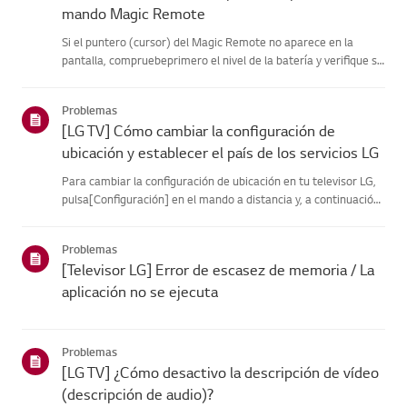
mando Magic Remote
Si el puntero (cursor) del Magic Remote no aparece en la
pantalla, compruebeprimero el nivel de la batería y verifique si
la función [Audio Guidance] estáactivada.Si las pilas y la
configuración son correctas, es posible que el mando adista...
Problemas
[LG TV] Cómo cambiar la configuración de
ubicación y establecer el país de los servicios LG
Para cambiar la configuración de ubicación en tu televisor LG,
pulsa[Configuración] en el mando a distancia y, a continuación,
ve a [Todas lasconfiguraciones] → [General] → [Sistema] o
[Ubicación].La ruta del menú puede variar en función de...
Problemas
[Televisor LG] Error de escasez de memoria / La
aplicación no se ejecuta
Problemas
[LG TV] ¿Cómo desactivo la descripción de vídeo
(descripción de audio)?