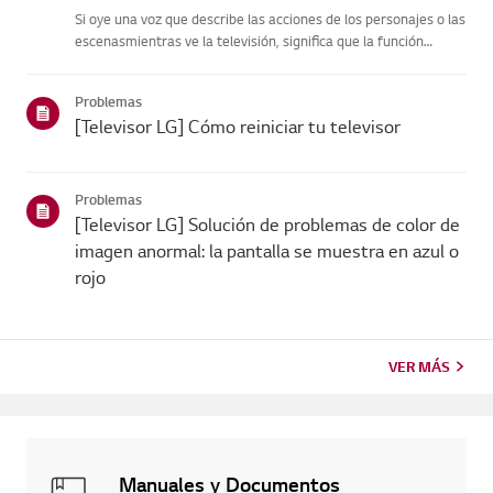
Si oye una voz que describe las acciones de los personajes o las
escenasmientras ve la televisión, significa que la función
[Descripción de vídeo],diseñada para personas con
discapacidad visual, está activada.[Descripción del vídeo] solo
Problemas
fu...
[Televisor LG] Cómo reiniciar tu televisor
Problemas
[Televisor LG] Solución de problemas de color de
imagen anormal: la pantalla se muestra en azul o
rojo
VER MÁS
Manuales y Documentos