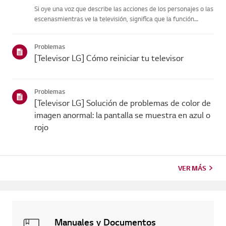
Si oye una voz que describe las acciones de los personajes o las
escenasmientras ve la televisión, significa que la función
[Descripción de vídeo],diseñada para personas con
discapacidad visual, está activada.[Descripción del vídeo] solo
Problemas
fu...
[Televisor LG] Cómo reiniciar tu televisor
Problemas
[Televisor LG] Solución de problemas de color de
imagen anormal: la pantalla se muestra en azul o
rojo
VER MÁS
Manuales y Documentos