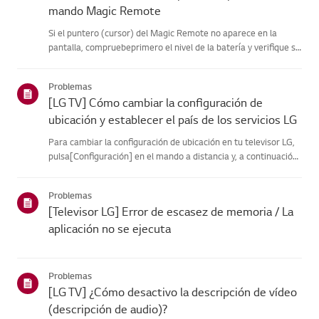
mando Magic Remote
Si el puntero (cursor) del Magic Remote no aparece en la
pantalla, compruebeprimero el nivel de la batería y verifique si
la función [Audio Guidance] estáactivada.Si las pilas y la
configuración son correctas, es posible que el mando adista...
Problemas
[LG TV] Cómo cambiar la configuración de
ubicación y establecer el país de los servicios LG
Para cambiar la configuración de ubicación en tu televisor LG,
pulsa[Configuración] en el mando a distancia y, a continuación,
ve a [Todas lasconfiguraciones] → [General] → [Sistema] o
[Ubicación].La ruta del menú puede variar en función de...
Problemas
[Televisor LG] Error de escasez de memoria / La
aplicación no se ejecuta
Problemas
[LG TV] ¿Cómo desactivo la descripción de vídeo
(descripción de audio)?