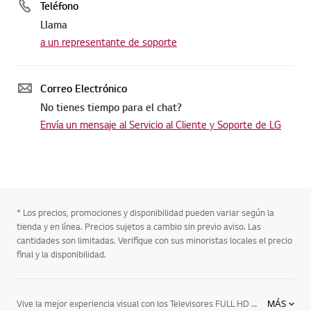
Teléfono
Llama
a un representante de soporte
Correo Electrónico
No tienes tiempo para el chat?
Envía un mensaje al Servicio al Cliente y Soporte de LG
* Los precios, promociones y disponibilidad pueden variar según la
tienda y en línea. Precios sujetos a cambio sin previo aviso. Las
cantidades son limitadas. Verifique con sus minoristas locales el precio
final y la disponibilidad.
Vive la mejor experiencia visual con los Televisores FULL HD de LG, los únicos televisores que cuentan con la certificación THXA de calidad de imagen excepcional. Elige el modelo de TV que más se acople a tus necesidades y déjate sorprender por la impresionante alta resolución con precisión FULL HD de LG
MÁS