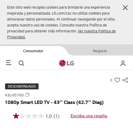
Cer
Este sitio web recopila cookies para brindarle una experiencia
mejorada y personalizada. LG.com/cac no utiliza cookies para
almacenar datos personales. Al continuar navegando por el sitio,
acepta nuestro uso de cookies. Consulte nuestra Política de
privacidad para obtener más información.
Ver nuestra Politica de
Privacidad.
Consumidor
Negocio
Menu
Buscar
Mi LG
0
s
DESCONTINUADO
u
43LH5700
m
1080p Smart LED TV - 43'' Class (42.7'' Diag)
m
a
1.0
(1)
Escriba una reseña
1
r
.
y
0
d