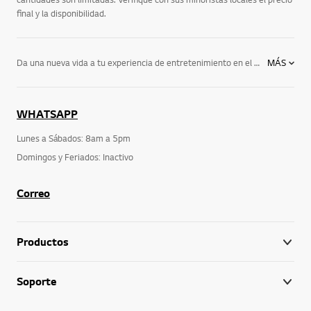
final y la disponibilidad.
Da una nueva vida a tu experiencia de entretenimiento en el hogar con las potentes, elegantes e innovadoras barras de sonido de LG. Los accesorios perfectos para los modernos y elegantes televisores de hoy en día, estos innovadores dispositivos de audio para el hogar brindan un sonido de primera calidad, acceso a su contenido favorito y un sonido que hace que las películas, los deportes, los videojuegos y los programas de televisión cobren vida.Conoce todas las barras de sonido de LG que ofrecen innovaciones de primera línea como una profundidad de sonido superior y conectividad inalámbrica, y descubre el complemento perfecto para tu televisor. Explora todas las características disponibles.
MÁS
WHATSAPP
Lunes a Sábados: 8am a 5pm
Domingos y Feriados: Inactivo
Correo
Productos
Soporte