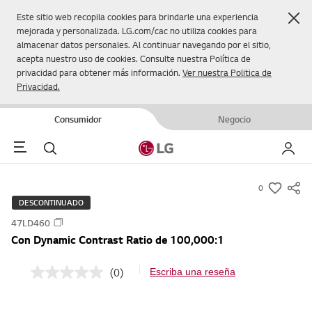
Cer
Este sitio web recopila cookies para brindarle una experiencia
mejorada y personalizada. LG.com/cac no utiliza cookies para
almacenar datos personales. Al continuar navegando por el sitio,
acepta nuestro uso de cookies. Consulte nuestra Política de
privacidad para obtener más información.
Ver nuestra Politica de
Privacidad.
Consumidor
Negocio
Menu
Buscar
Mi LG
0
s
DESCONTINUADO
u
47LD460
m
Con Dynamic Contrast Ratio de 100,000:1
m
a
(0)
Escriba una reseña
S
r
i
y
n
p