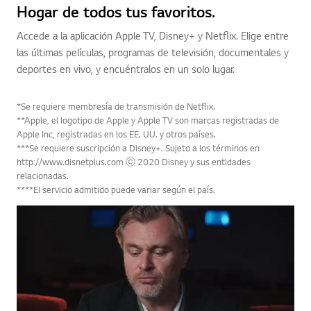
Hogar de todos tus favoritos.
Accede a la aplicación Apple TV, Disney+ y Netflix. Elige entre
las últimas películas, programas de televisión, documentales y
deportes en vivo, y encuéntralos en un solo lugar.
*Se requiere membresía de transmisión de Netflix.
**Apple, el logotipo de Apple y Apple TV son marcas registradas de
Apple Inc, registradas en los EE. UU. y otros países.
***Se requiere suscripción a Disney+. Sujeto a los términos en
http://www.disnetplus.com ⓒ 2020 Disney y sus entidades
relacionadas.
****El servicio admitido puede variar según el país.