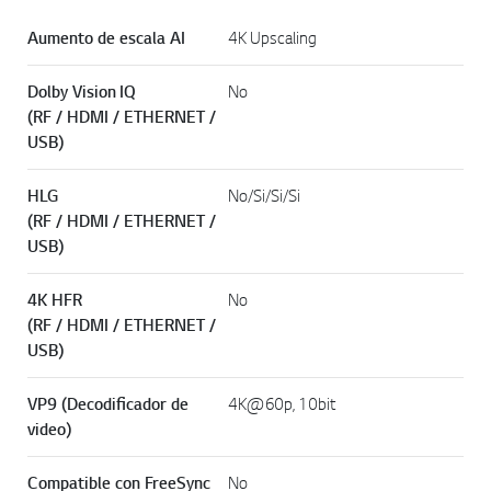
Aumento de escala AI
4K Upscaling
Dolby Vision IQ
No
(RF / HDMI / ETHERNET /
USB)
HLG
No/Si/Si/Si
(RF / HDMI / ETHERNET /
USB)
4K HFR
No
(RF / HDMI / ETHERNET /
USB)
VP9 (Decodificador de
4K@60p, 10bit
video)
Compatible con FreeSync
No