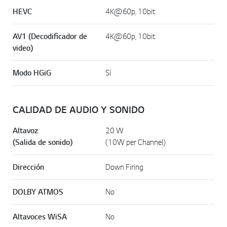
HEVC
4K@60p, 10bit
AV1 (Decodificador de
4K@60p, 10bit
video)
Modo HGiG
Sí
CALIDAD DE AUDIO Y SONIDO
Altavoz
20 W
(Salida de sonido)
(10W per Channel)
Dirección
Down Firing
DOLBY ATMOS
No
Altavoces WiSA
No