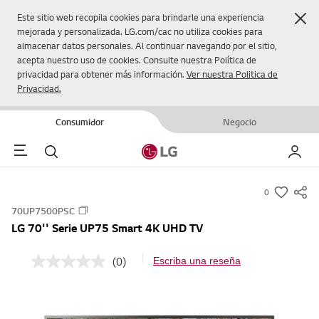
Cer
Este sitio web recopila cookies para brindarle una experiencia
mejorada y personalizada. LG.com/cac no utiliza cookies para
almacenar datos personales. Al continuar navegando por el sitio,
acepta nuestro uso de cookies. Consulte nuestra Política de
privacidad para obtener más información.
Ver nuestra Politica de
Privacidad.
Consumidor
Negocio
Menu
Buscar
Mi LG
0
s
70UP7500PSC
u
LG 70'' Serie UP75 Smart 4K UHD TV
m
m
(0)
Escriba una reseña
S
a
i
r
n
p
y
u