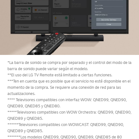
*La barra de sonido se compra por separado y el control del modo de la
barra de sonido puede variar según el modelo.
**El uso del LG TV Remote está limitado a ciertas funciones.
***Ten en cuenta que es posible que el servicio no esté disponible en el
momento de la compra. Se requiere una conexión de red para las
actualizaciones.
**** Televisores compatibles con interfaz WOW: QNED99, QNED90,
QNED89, QNED85 y QNED80.
*****Televisores compatibles con WOW Orchestra: QNED99, QNED90,
QNED89 y QNED85.
******Televisores compatibles con WOWCAST: QNED99, QNED90,
QNED89 y QNED85.
*******Los modelos QNED99, QNED90, QNED89, QNED85 de 80