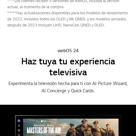
****Los clientes reciben 5 versiones de webOS, incluida la versión
actual, al momento de la compra.
*****Hay actualizaciones disponibles para los modelos de lanzamiento
de 2022, incluidos todos los OLED y 8K QNED, y los modelos lanzados
después de 2023 incluyen UHD, NanoCell, QNED y OLED.
webOS 24
Haz tuya tu experiencia
televisiva
Experimenta la televisión hecha para ti con AI Picture Wizard,
AI Concierge y Quick Cards.