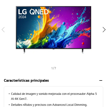
-
e
5
w
e
i
s
t
s
r
h
e
l
l
a
s
,
v
a
l
o
r
m
1
/
7
e
d
i
Características principales
o
d
e
Calidad de imagen y sonido mejorada con el procesador Alpha 5
v
a
AI 4K Gen7.
l
Detalles nítidos y precisos con Advanced Local Dimming.
o