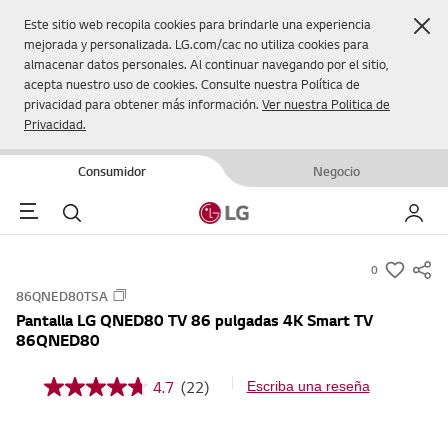
Cer
Este sitio web recopila cookies para brindarle una experiencia
mejorada y personalizada. LG.com/cac no utiliza cookies para
almacenar datos personales. Al continuar navegando por el sitio,
acepta nuestro uso de cookies. Consulte nuestra Política de
privacidad para obtener más información.
Ver nuestra Politica de
Privacidad.
Consumidor
Negocio
Menu
Buscar
Mi LG
0
s
86QNED80TSA
u
Pantalla LG QNED80 TV 86 pulgadas 4K Smart TV
m
86QNED80
m
a
4.7
(22)
Escriba una reseña
4
r
.
7
y
d