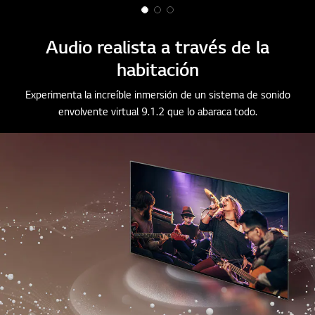
1
2
3
o
o
o
Audio realista a través de la
f
f
f
habitación
3
3
3
Experimenta la increíble inmersión de un sistema de sonido
envolvente virtual 9.1.2 que lo abaraca todo.