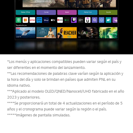
*Los menús y aplicaciones compatibles pueden variar según el país y
ser diferentes en el momento del lanzamiento.
**Las recomendaciones de palabras clave varían según la aplicación y
la hora del día y solo se brindan en países que admiten PNL en su
idioma nativo.
***Aplicado al modelo OLED/QNED/Nanocell/UHD fabricado en el año
2023 y posteriores.
****Se proporcionará un total de 4 actualizaciones en el período de 5
años y el cronograma puede variar según la región o el país.
*****Imágenes de pantalla simuladas.