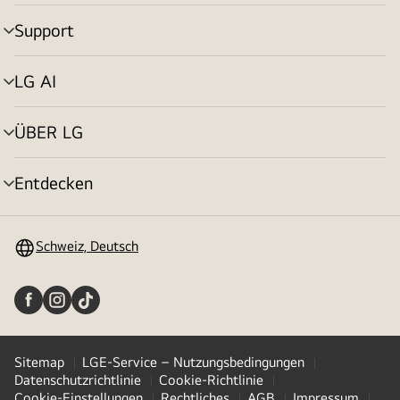
umschalten
Support
Menü
umschalten
LG AI
Menü
umschalten
ÜBER LG
Menü
umschalten
Entdecken
Menü
umschalten
Schweiz, Deutsch
Sitemap
LGE-Service – Nutzungsbedingungen
Datenschutzrichtlinie
Cookie-Richtlinie
Cookie-Einstellungen
Rechtliches
AGB
Impressum