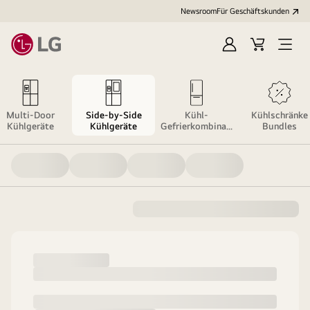
Newsroom
Für Geschäftskunden
Anmelden
Warenkorb
Menü
öffne
Multi-Door
Side-by-Side
Kühl-
Kühlschränke
Kühlgeräte
Kühlgeräte
Gefrierkombinati
Bundles
on