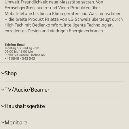
Umwelt Freundlichkeit neue Massstäbe setzen. Von
Fernsehgeräten, audio- und Video Produkten über
Mobiltelefone bis hin zu Klima geraten und Waschmaschinen
– die breite Produkt Palette von LG Schweiz überzeugt durch
High-Tech mit Bedienkomfort, intelligente Technologien,
exzellentes Design und niedrigen Energieverbrauch.
Telefon
Email
Montag bis Freitag von:
09:00 bis 18:00 Uhr
Rufen Sie unsere Hotline an:
+41 0848 - 543 543
Shop
Menü
umschalten
TV/Audio/Beamer
Menü
umschalten
Haushaltsgeräte
Menü
umschalten
Monitore
Menü