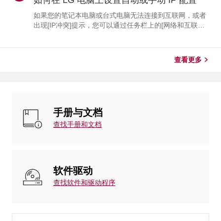
如何在 LG 电脑上设置自动或手动 IP 配置
正确？-------------------- * 如果 Windows 中的 [自动设置时
间] 功能已关闭，或者时区设置不正确，就会出现这种情
如果您的笔记本电脑或台式电脑无法连接到互联网，或者
况。 * 如果笔记本电脑长时间未使用，导致...
出现[IP冲突]提示，您可以通过任务栏上的[网络和互联网
设置]或[控制面板]，将IP设置更改为[自动（DHCP）]或[手
动]。对于大多数家庭网络，请选择 [自动]。对于工作场
所、学校或其他受管理的网络，仅当网络管理员提供了所
查看更多
需的 IP 设置时，才应选择 [手动]。为什么我需要更改IP设
置？-------------1. 屏幕右下角出现一条IP地址冲突提示。
2. 您的设备已连接到路由器或 Wi-Fi 网络，但无法访问互
联网。3....
手册与文档
查找手册和文档
软件驱动
查找软件和驱动程序