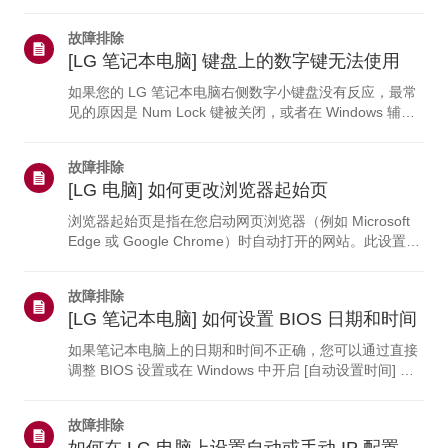
模式]，您可以轻松分屏并使用视频通话快捷方式。通过
[生活模式]，您可以设置壁纸并集成 Google 日历。这款应
故障排除
用可帮助您根据需求定制屏幕设置。LG Switch 能做什
[LG 笔记本电脑] 键盘上的数字键无法使用
么？--------------- 1. 将屏幕分割为多个窗口，实现流畅的
多任务处理。 2. 使用鼠标（而非物理按键）调整显示器设
如果您的 LG 笔记本电脑右侧数字小键盘没有反应，最常
置，例如亮度和对比度。 3. 休息时，将显示器用作日历或
见的原因是 Num Lock 键被关闭，或者在 Windows 辅助
数码相...
功能设置中启用了“鼠标键”功能。按下 [NumLk] 键或在
Windows 中禁用“鼠标键”功能即可解决此问题。为什么数
故障排除
字小键盘无法使用？------------- * Num Lock 已关闭：由于
[LG 电脑] 如何更改浏览器起始页
Num Lock 功能设置为“关闭”，数字小键盘已禁用。 * “鼠
标键”已启用：由于在 Windows 辅助功能设置中启用了“鼠
浏览器起始页是指在您启动网页浏览器（例如 Microsoft
标键”功能，因此正在使用数...
Edge 或 Google Chrome）时自动打开的网站。此设置可
让您直接访问常去的网站（例如搜索引擎或工作相关的页
面），而无需每次都输入网址。为什么要设置起始页？----
故障排除
------ * 您希望每次启动浏览器时，都能自动打开某个特定
[LG 笔记本电脑] 如何设置 BIOS 日期和时间
的网站——比如谷歌或您公司的内网。 * 购买新电脑或更
新浏览器后，默认主页会变成一个不需要的页面，例如
如果笔记本电脑上的日期和时间不正确，您可以通过直接
MSN 或 Bing。 * 您的起始页已被更改为一个陌生的或充
调整 BIOS 设置或在 Windows 中开启 [自动设置时间] 功
斥广告的网站，这...
能来轻松解决此问题。打开笔记本电脑时，请立即按下
[F2] 键进入 BIOS，或者打开 Windows 的 [日期和时间设
故障排除
置] 来调整时间。为什么我的笔记本电脑的日期和时间不