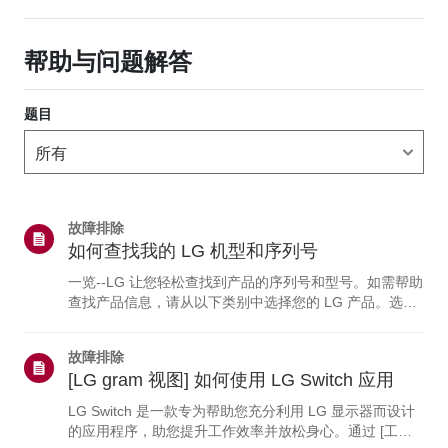
帮助与问题解答
题目
故障排除
如何查找我的 LG 机型和序列号
一览--LG 让您轻松查找到产品的序列号和型号。如需帮助
查找产品信息，请从以下类别中选择您的 LG 产品。选择
您的产品本指南适用于所有型号，因此图片或内容可能与
您的产品有所不同。电视与 soundbar电视型号和/或序列
故障排除
号可在以下位置找到：• 设备背面• 您也可以在电视上查看
[LG gram 视图] 如何使用 LG Switch 应用
详细信息：点击“主页”按钮 > 选择“设置”（或“配置”） >选
择“支持菜单” > 突出显示“产品/服务信息” >“请按‘确定’按
LG Switch 是一款专为帮助您充分利用 LG 显示器而设计
钮。”蓝光与DVD播放器型号和/或序列号可在以下位置找
的应用程序，助您提升工作效率并放松身心。通过 [工作
到：DVD 或蓝光播...