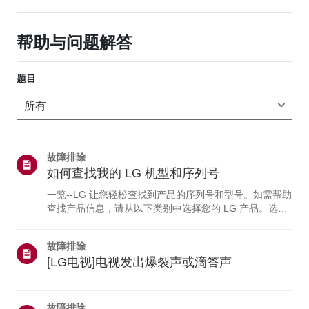
帮助与问题解答
题目
故障排除
如何查找我的 LG 机型和序列号
一览--LG 让您轻松查找到产品的序列号和型号。如需帮助
查找产品信息，请从以下类别中选择您的 LG 产品。选择
您的产品本指南适用于所有型号，因此图片或内容可能与
您的产品有所不同。电视与 soundbar电视型号和/或序列
故障排除
号可在以下位置找到：• 设备背面• 您也可以在电视上查看
[LG电视]电视发出爆裂声或滴答声
详细信息：点击“主页”按钮 > 选择“设置”（或“配置”） >选
择“支持菜单” > 突出显示“产品/服务信息” >“请按‘确定’按
钮。”蓝光与DVD播放器型号和/或序列号可在以下位置找
到：DVD 或蓝光播...
故障排除