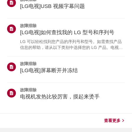
[LG电视]USB 视频字幕问题
故障排除
[LG电视]如何查找我的 LG 型号和序列号
LG 可以轻松找到您产品的序列号和型号。如需查找产品
信息的帮助，请从以下类别中选择您的 LG 产品。电视型
号和/或序列号可在以下位置找到： * 在设备背面 * 您还可
以在电视上找到详细信息： 单击“主页”按钮>选择“设置”
故障排除
（或“设置”）> 选择“支持菜单”>突出显示“产品/服务信息”>
[LG电视]屏幕断开并冻结
按'确定'按钮。本指南是为所有型号创建的，因此图像或内
容可能与您的产品不同。
故障排除
电视机发热比较厉害，摸起来烫手
查看更多