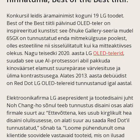
Konkursil leidis äramainimist koguni 19 LG toodet.
Best of the Best tiitli pälvinud OLED-teler on
inspireeritud kunstist: see õhuke Gallery-seeria mudel
65GX on tunnustatud enda mitmekülgsuse poolest,
olles esteetiline nii sisselülitatult kui ka mitteaktiivses
olekus. Nagu teisedki 2020. aasta LG
OLED-telerid
,
suudab see uue AI-protsessori abil pakkuda
kinoväärset elamust suurepärase värviesituse ja
ülima kontrastsusega. Alates 2013. aasta debüüdist
on Red Dot LG OLED-telereid tunnustanud igal aastal.
Elektroonikafirma LG asepresident ja tootedisaini juht
Noh Chang-ho sõnul teeb tunnustus disaini osas alati
firmale suurt au: “Ettevõttena, kes usub kirglikult hea
disaini olulisusesse, on alati suur au saada Red Dot’il
tunnustatud," sõnab ta. "Loome pühendunult oma
klientide soovidele vastavaid tooteid, mis on ilusad