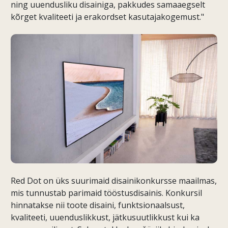
ning uuendusliku disainiga, pakkudes samaaegselt
kõrget kvaliteeti ja erakordset kasutajakogemust."
Red Dot on üks suurimaid disainikonkursse maailmas,
mis tunnustab parimaid tööstusdisainis. Konkursil
hinnatakse nii toote disaini, funktsionaalsust,
kvaliteeti, uuenduslikkust, jätkusuutlikkust kui ka