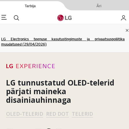
Tarbija
Äri
enu
Otsi
Minu
C
LG Electronics teenuse kasutustingimuste ja privaatsuspoliitika
muudatused (29/04/2026)
LG tunnustatud OLED-telerid
pärjati maineka
disainiauhinnaga
OLED-TELERID
RED DOT
TELERID