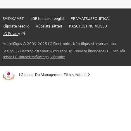
SAIDIKAART
LGE teenuse reeglid
PRIVAATSUSPOLIITIKA
Küpsiste reeglid
Küpsiste sätted
KASUTUSTINGIMUSED
LG Privacy
Autoriõigus © 2009-2025 LG Electronics. Kõik õigused reserveeritud
See on LG Electronicsi ametlik koduleht. Kui soovite ühendada LG Corp. või
teiste LG sidusettevõtetega, klõpsake
LG Jeong-Do Management Ethics Hotline