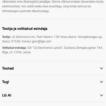
vähendate oma ökoloogilist jalajälge. Oleme võtnud endale ülesandeks toota
elektroonikat, mis sobib kokku teie elustiiliga, ning hoida teid kursis
tehnoloogia uusimate täiustustega.
Tootja ja volitatud esindaja
Tootja
: LG Electronics Inc, Twin Towers 128 Yeoui-daero, Yeongdeungpo-gu,
Seoul, 07336, Korea/ gpsr@lge.com
Volitatud esindaja
: SIA "LG Electronics Latvia", Gustava Zemgala gatve 74A,
Rīga, LV-1039, Latvia
Tooted
Tugi
LG AI