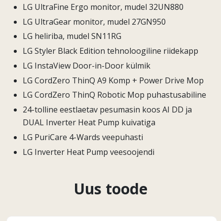
LG UltraFine Ergo monitor, mudel 32UN880
LG UltraGear monitor, mudel 27GN950
LG heliriba, mudel SN11RG
LG Styler Black Edition tehnoloogiline riidekapp
LG InstaView Door-in-Door külmik
LG CordZero ThinQ A9 Komp + Power Drive Mop
LG CordZero ThinQ Robotic Mop puhastusabiline
24-tolline eestlaetav pesumasin koos AI DD ja
DUAL Inverter Heat Pump kuivatiga
LG PuriCare 4-Wards veepuhasti
LG Inverter Heat Pump veesoojendi
Uus toode