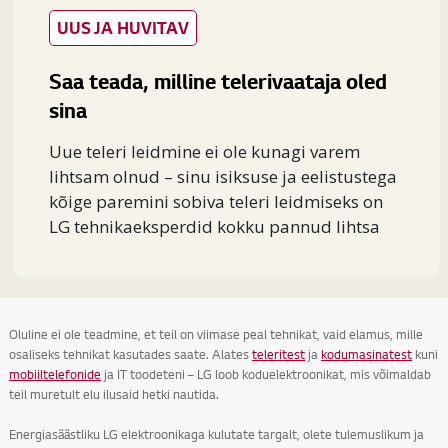
UUS JA HUVITAV
Saa teada, milline telerivaataja oled
sina
Uue teleri leidmine ei ole kunagi varem
lihtsam olnud – sinu isiksuse ja eelistustega
kõige paremini sobiva teleri leidmiseks on
LG tehnikaeksperdid kokku pannud lihtsa
juhendi, kuidas oma koju õige...
Oluline ei ole teadmine, et teil on viimase peal tehnikat, vaid elamus, mille
osaliseks tehnikat kasutades saate. Alates
teleritest
ja
kodumasinatest
kuni
mobiiltelefonide
ja IT toodeteni – LG loob koduelektroonikat, mis võimaldab
teil muretult elu ilusaid hetki nautida.
Energiasäästliku LG elektroonikaga kulutate targalt, olete tulemuslikum ja