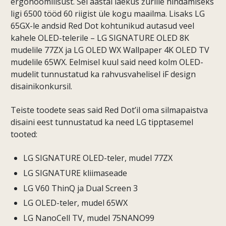
ergonoomilisust. Sel aastal laekus žüriile hindamiseks
ligi 6500 tööd 60 riigist üle kogu maailma. Lisaks LG
65GX-le andsid Red Dot kohtunikud autasud veel
kahele OLED-telerile – LG SIGNATURE OLED 8K
mudelile 77ZX ja LG OLED WX Wallpaper 4K OLED TV
mudelile 65WX. Eelmisel kuul said need kolm OLED-
mudelit tunnustatud ka rahvusvahelisel iF design
disainikonkursil.
Teiste toodete seas said Red Dot’il oma silmapaistva
disaini eest tunnustatud ka need LG tipptasemel
tooted:
LG SIGNATURE OLED-teler, mudel 77ZX
LG SIGNATURE kliimaseade
LG V60 ThinQ ja Dual Screen 3
LG OLED-teler, mudel 65WX
LG NanoCell TV, mudel 75NANO99