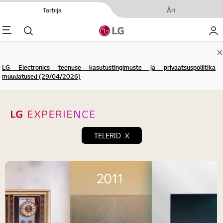
Tarbija
Äri
enu
Otsi
Minu
C
LG Electronics teenuse kasutustingimuste ja privaatsuspoliitika
muudatused (29/04/2026)
TELERID