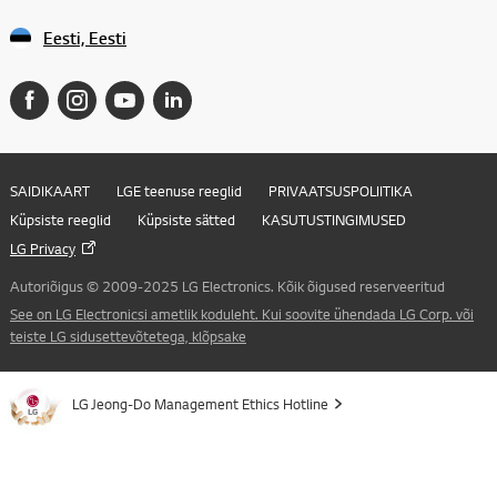
Eesti, Eesti
SAIDIKAART
LGE teenuse reeglid
PRIVAATSUSPOLIITIKA
Küpsiste reeglid
Küpsiste sätted
KASUTUSTINGIMUSED
LG Privacy
Autoriõigus © 2009-2025 LG Electronics. Kõik õigused reserveeritud
See on LG Electronicsi ametlik koduleht. Kui soovite ühendada LG Corp. või
teiste LG sidusettevõtetega, klõpsake
LG Jeong-Do Management Ethics Hotline