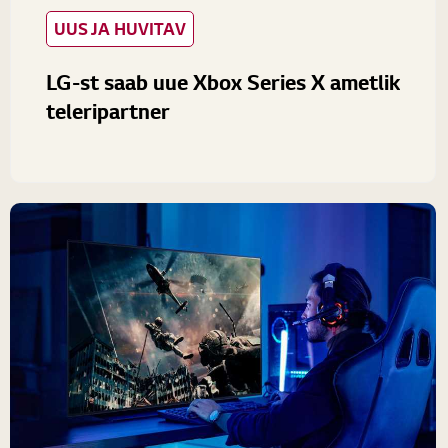
UUS JA HUVITAV
LG-st saab uue Xbox Series X ametlik
teleripartner
Elektroonikafirma LG ja Xbox sõlmisid eksklusiivse
koostöölepingu, mille alusel saab LG-st Euroopa,
Aafrika, Lähis-Ida ja Aasia regiooni võtmeturgudel...