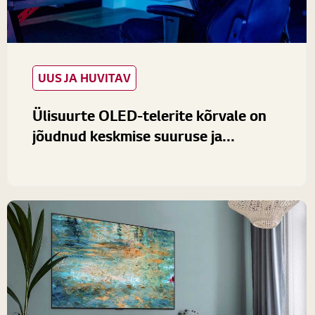
UUS JA HUVITAV
Ülisuurte OLED-telerite kõrvale on
jõudnud keskmise suuruse ja...
Elektroonikafirma LG on otsustanud laiendada oma
senist OLED-kvaliteedis telerite valikut, tuues 55, 65,
77 ja 88- tolliste mudelite kõrvale uue ekraanisuuruse...