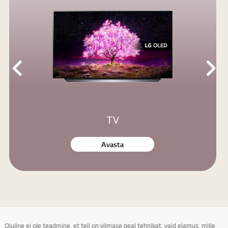
TV
Avasta
Oluline ei ole teadmine, et teil on viimase peal tehnikat, vaid elamus, mille