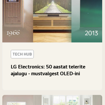
TECH HUB
LG Electronics: 50 aastat telerite
ajalugu - mustvalgest OLED-ini
LG on ülemaailmne pioneer, sügavate juurtega
teleritööstuses. Aastal 1966 oli LG esimene Korea
tootja, kes tõi Korea turule kohalikult toodetud...