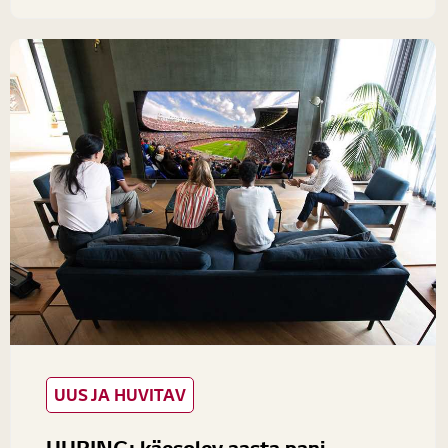
kiiresti, mis võib tarbijad peadpööritava segaduseni viia:
millised neist arvukatest uuendustest on ka päriselt...
UUS JA HUVITAV
UURING: käesolev aasta pani