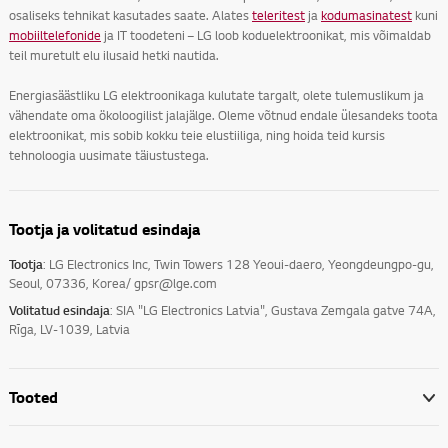
osaliseks tehnikat kasutades saate. Alates
teleritest
ja
kodumasinatest
kuni
mobiiltelefonide
ja IT toodeteni – LG loob koduelektroonikat, mis võimaldab
teil muretult elu ilusaid hetki nautida.
Energiasäästliku LG elektroonikaga kulutate targalt, olete tulemuslikum ja
vähendate oma ökoloogilist jalajälge. Oleme võtnud endale ülesandeks toota
elektroonikat, mis sobib kokku teie elustiiliga, ning hoida teid kursis
tehnoloogia uusimate täiustustega.
Tootja ja volitatud esindaja
Tootja
: LG Electronics Inc, Twin Towers 128 Yeoui-daero, Yeongdeungpo-gu,
Seoul, 07336, Korea/ gpsr@lge.com
Volitatud esindaja
: SIA "LG Electronics Latvia", Gustava Zemgala gatve 74A,
Rīga, LV-1039, Latvia
Tooted