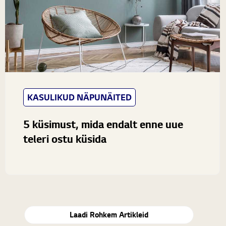
KASULIKUD NÄPUNÄITED
5 küsimust, mida endalt enne uue
teleri ostu küsida
Teleri elutuppa sobitamine on sageli seotud mitmete
muredega, mis õige mudeli valiku keeruliseks
muudavad: kuidas valida seadmele õige asukoht ning...
Laadi Rohkem Artikleid