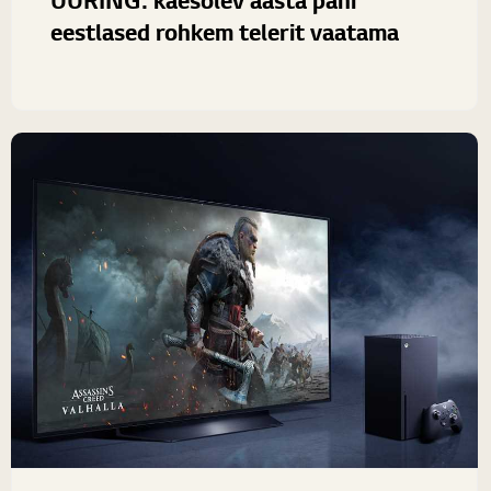
eestlased rohkem telerit vaatama
Keeruline aasta on pannud eestlased rohkem televiisori
ees aega veetma: pea viiendik eestlastest on hakanud
rohkem telekanalite pakutavat tarbima ning 15...