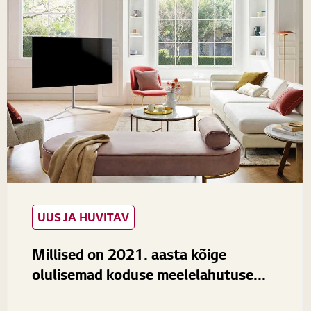
UUS JA HUVITAV
Millised on 2021. aasta kõige
olulisemad koduse meelelahutuse...
Tänapäeva tehnoloogiline areng toimub äärmiselt