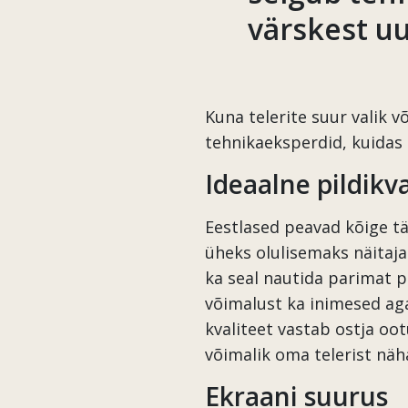
värskest uu
Kuna telerite suur valik v
tehnikaeksperdid, kuidas 
Ideaalne pildikva
Eestlased peavad kõige tä
üheks olulisemaks näitaja
ka seal nautida parimat pi
võimalust ka inimesed aga
kvaliteet vastab ostja oot
võimalik oma telerist näh
Ekraani suurus