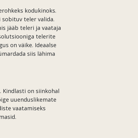
terohkeks kodukinoks.
sobituv teler valida.
 jääb teleri ja vaataja
olutsiooniga telerite
us on väike. Ideaalse
 ümardada siis lähima
 Kindlasti on siinkohal
kõige uuenduslikemate
diste vaatamiseks
ummasid.