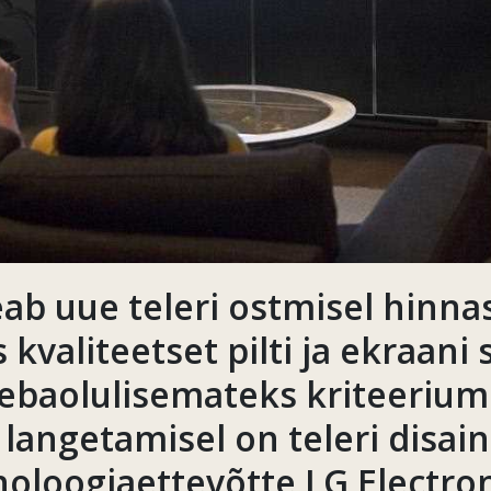
ab uue teleri ostmisel hinna
kvaliteetset pilti ja ekraani
 ebaolulisemateks kriteerium
langetamisel on teleri disain
noloogiaettevõtte LG Electro