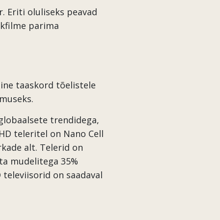
. Eriti oluliseks peavad
ikfilme parima
uline taaskord tõelistele
gemuseks.
 globaalsete trendidega,
D teleritel on Nano Cell
kade alt. Telerid on
sta mudelitega 35%
televiisorid on saadaval