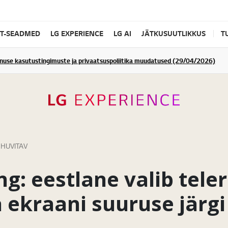
IT-SEADMED
LG EXPERIENCE
LG AI
JÄTKUSUUTLIKKUS
T
enuse kasutustingimuste ja privaatsuspoliitika muudatused (29/04/2026)
 HUVITAV
g: eestlane valib teleri
a ekraani suuruse järgi