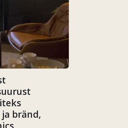
st
 suurust
iteks
 ja bränd,
nics