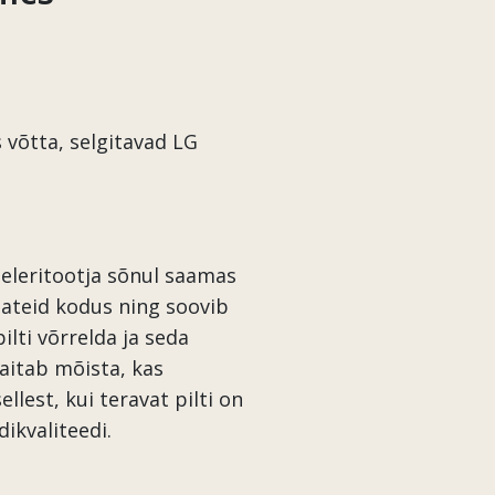
s võtta, selgitavad LG
teleritootja sõnul saamas
saateid kodus ning soovib
ilti võrrelda ja seda
aitab mõista, kas
lest, kui teravat pilti on
ikvaliteedi.