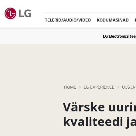
TELERID/AUDIO/VIDEO
KODUMASINAD
LG Electronics te
HOME
LG EXPERIENCE
UUS JA
Värske uurin
kvaliteedi j