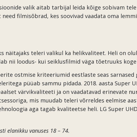
sioonide valik aitab tarbijal leida kõige sobivam teler
st need filmisõbrad, kes soovivad vaadata oma lemm
s näitajaks teleri valikul ka helikvaliteet. Heli on ol
ab nii loodus- kui seiklusfilmid väga tõetruuks ko
lerite ostmise kriteeriumid eestlaste seas sarnased
leritega püüab sammu pidada. 2018. aasta Super UH
alset värvikvaliteeti ja on vaadatavad erinevate nur
tsessoriga, mis muudab teleri võrreldes eelmise aa
hnoloogia aga tagab kvaliteetse heli. LG Super UHD 
sti elanikku vanuses 18 – 74.