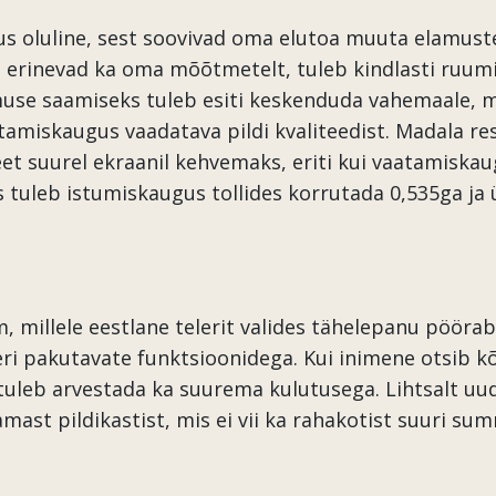
rus oluline, sest soovivad oma elutoa muuta elamus
erinevad ka oma mõõtmetelt, tuleb kindlasti ruumi 
se saamiseks tuleb esiti keskenduda vahemaale, mis
tamiskaugus vaadatava pildi kvaliteedist. Madala res
et suurel ekraanil kehvemaks, eriti kui vaatamiskaug
 tuleb istumiskaugus tollides korrutada 0,535ga ja
 millele eestlane telerit valides tähelepanu pöörab.
leri pakutavate funktsioonidega. Kui inimene otsib 
s tuleb arvestada ka suurema kulutusega. Lihtsalt uu
amast pildikastist, mis ei vii ka rahakotist suuri s