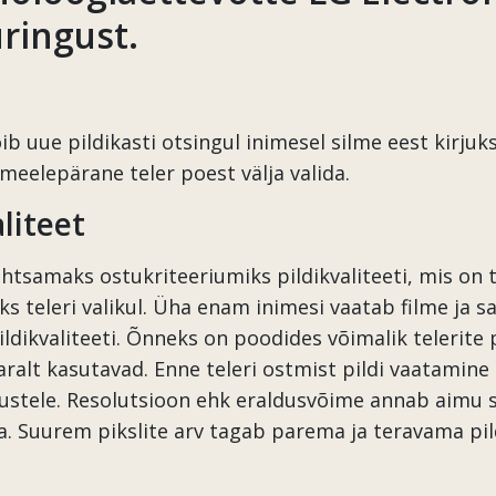
ringust.
õib uue pildikasti otsingul inimesel silme eest kirjuk
meelepärane teler poest välja valida.
liteet
htsamaks ostukriteeriumiks pildikvaliteeti, mis on 
ks teleri valikul. Üha enam inimesi vaatab filme ja 
ldikvaliteeti. Õnneks on poodides võimalik telerite p
ralt kasutavad. Enne teleri ostmist pildi vaatamine 
ustele. Resolutsioon ehk eraldusvõime annab aimu sel
a. Suurem pikslite arv tagab parema ja teravama pild