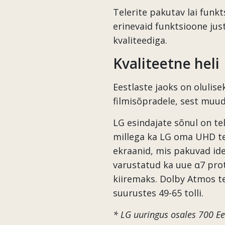
Telerite pakutav lai funkt
erinevaid funktsioone ju
kvaliteediga.
Kvaliteetne heli
Eestlaste jaoks on olulisek
filmisõpradele, sest muud
LG esindajate sõnul on te
millega ka LG oma UHD te
ekraanid, mis pakuvad idea
varustatud ka uue α7 pro
kiiremaks. Dolby Atmos te
suurustes 49-65 tolli.
* LG uuringus osales 700 Ee