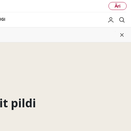
Äri
UGI
Minu LG
Ots
Clos
t pildi