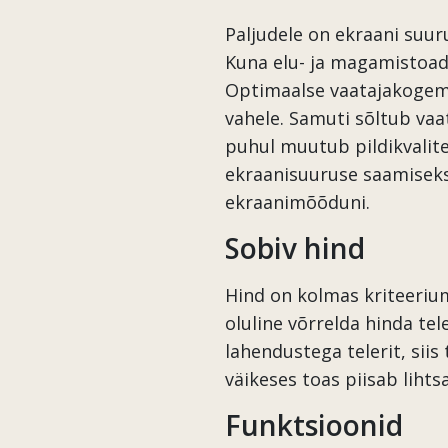
Paljudele on ekraani suu
Kuna elu- ja magamistoad 
Optimaalse vaatajakogemu
vahele. Samuti sõltub vaa
puhul muutub pildikvalite
ekraanisuuruse saamiseks
ekraanimõõduni.
Sobiv hind
Hind on kolmas kriteerium,
oluline võrrelda hinda te
lahendustega telerit, sii
väikeses toas piisab lihts
Funktsioonid