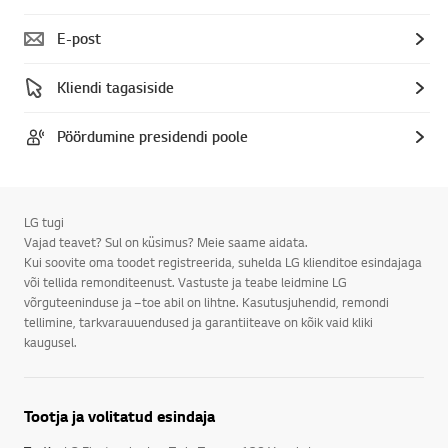
E-post
Kliendi tagasiside
Pöördumine presidendi poole
LG tugi
Vajad teavet? Sul on küsimus? Meie saame aidata.
Kui soovite oma toodet registreerida, suhelda LG klienditoe esindajaga
või tellida remonditeenust. Vastuste ja teabe leidmine LG
võrguteeninduse ja –toe abil on lihtne. Kasutusjuhendid, remondi
tellimine, tarkvarauuendused ja garantiiteave on kõik vaid kliki
kaugusel.
Tootja ja volitatud esindaja