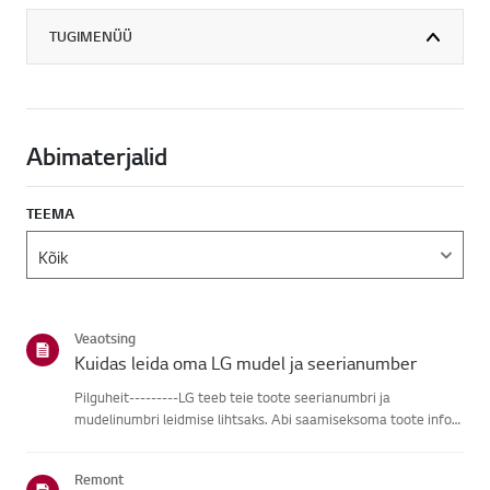
TUGIMENÜÜ
Abimaterjalid
TEEMA
Veaotsing
Kuidas leida oma LG mudel ja seerianumber
Pilguheit---------LG teeb teie toote seerianumbri ja
mudelinumbri leidmise lihtsaks. Abi saamiseksoma toote info
leidmisel vali oma LG toode alljärgnevatest kategooriatest.Vali
oma toodeSee juhend on loodud kõigi mudelite jaoks, seega
Remont
võiva...