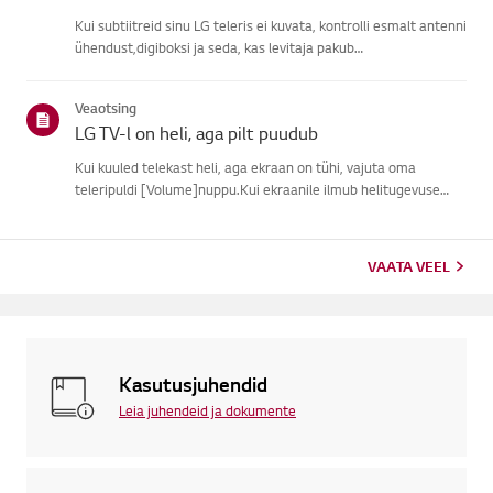
Kui subtiitreid sinu LG teleris ei kuvata, kontrolli esmalt antenni
ühendust,digiboksi ja seda, kas levitaja pakub
subtiitreid.Tavaliste õhu kaudu ülekannete puhul saad sisse
lülitada subtiitrid oma teleriligipääsetavuse menüüs.Kui
Veaotsing
kasutad ...
LG TV-l on heli, aga pilt puudub
Kui kuuled telekast heli, aga ekraan on tühi, vajuta oma
teleripuldi [Volume]nuppu.Kui ekraanile ilmub helitugevuse
indikaator, töötab tõenäoliselt su teleriekraan hästi.Probleemi
võib põhjustada välise seadme signaaliprobleem, lahtine ühen...
VAATA VEEL
Kasutusjuhendid
Leia juhendeid ja dokumente