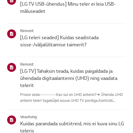
[LG TV USB-ühendus] Minu teler ei leia USB-
mäluseadet
Remont
[LG teleri seaded] Kuidas seadistada
sisse-/väljalülitamise taimerit?
Remont
[LG TV] Tahaksin teada, kuidas paigaldada ja
ühendada digitaalantenni (UHD) ning vaadata
telerit
Proovi seda-----------Kas sul on UHD antenn?➔ Ühenda UHD
antenn teleri tagaküljel asuva UHD TV pordiga.Kontrolli
saadaolevaid piirkondi UHD vastuvõtu osas.Kuidas ühendada
antennPaigalda antenn kohta, kus see saab vastu võtta UHD
Veaotsing
signaali, j...
Kuidas parandada subtiitreid, mis ei kuva sinu LG
teleris