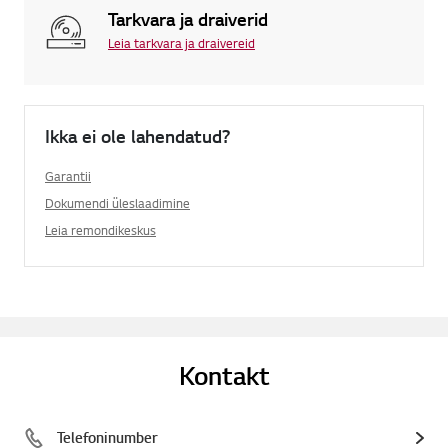
Tarkvara ja draiverid
Leia tarkvara ja draivereid
Ikka ei ole lahendatud?
Garantii
Dokumendi üleslaadimine
Leia remondikeskus
Kontakt
Telefoninumber