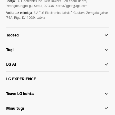
Tootja
: LG Electronics Inc, Twin Towers 128 Yeoui-daero,
Yeongdeungpo-gu, Seoul, 07336, Korea/ gpsr@lge.com
Volitatud esindaja
: SIA "LG Electronics Latvia", Gustava Zemgala gatve
74A, Rīga, LV-1039, Latvia
Tooted
Tugi
LG AI
LG EXPERIENCE
Teave LG kohta
Minu tugi