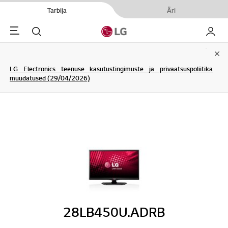
Tarbija
Äri
Menu
Otsi
Minu L
Clo
LG Electronics teenuse kasutustingimuste ja privaatsuspoliitika
muudatused (29/04/2026)
28LB450U.ADRB