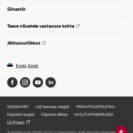
Sõnastik
Teave nõuetele vastavuse kohta
Jätkusuutlikkus
Eesti, Eesti
SAIDIKAART
LGE teenuse reeglid
PRIVAATSUSPOLIITIKA
Küpsiste reeglid
Küpsiste sätted
KASUTUSTINGIMUSED
LG Privacy
Autoriõigus © 2009-2025 LG Electronics. Kõik õigused reserveeritud