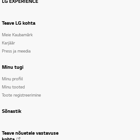
LG EXPERIENCE
Teave LG kohta
Meie Kaubamärk
Karjäär
Press ja meedia
Minu tugi
Minu profiil
Minu tooted
Toote registreerimine
Sõnastik
Teave nõuetele vastavuse
kohta