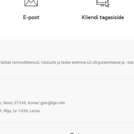
E-post
Kliendi tagasiside
i tellida remonditeenust. Vastuste ja teabe leidmine LG võrguteeninduse ja –toe 
gu, Seoul, 07336, Korea/ gpsr@lge.com
A, Rīga, LV-1039, Latvia