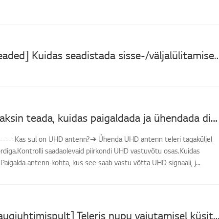
[LG teleri seaded] Kuidas seadistada sisse-/välja
[LG TV] Tahaksin teada, kuidas paigaldada ja ühendada digitaalantenni (UHD) ning vaadata telerit
------Kas sul on UHD antenn?➔ Ühenda UHD antenn teleri tagaküljel
diga.Kontrolli saadaolevaid piirkondi UHD vastuvõtu osas.Kuidas
igalda antenn kohta, kus see saab vastu võtta UHD signaali, j...
[LG teleri kaugjuhtimispult] Teleris nupu vajutamisel küsitakse minult sõnum