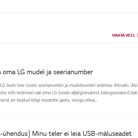
VAATA VEEL
VAATA VEEL
da oma LG mudel ja seerianumber
-LG teeb teie toote seerianumbri ja mudelinumbri leidmise lihtsaks. Abi
e info leidmisel vali oma LG toode alljärgnevatest kategooriatest.Vali
nd on loodud kõigi mudelite jaoks, seega võiva...
-ühendus] Minu teler ei leia USB-mäluseadet