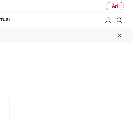
Äri
TUGI
Minu LG
Otsi
Close