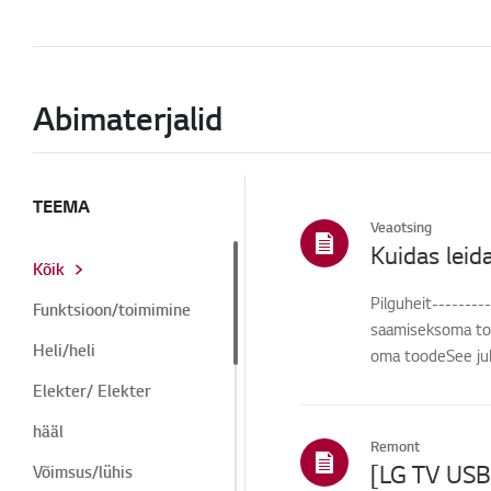
Abimaterjalid
TEEMA
Veaotsing
Kuidas lei
Kõik
Pilguheit--------
Funktsioon/toimimine
saamiseksoma toot
Heli/heli
oma toodeSee juhe
Elekter/ Elekter
hääl
Remont
[LG TV USB
Võimsus/lühis