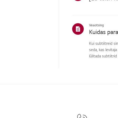
/Rakendused
Müük / müügiedendus /
paigaldamine /
spetsifikatsioon
Veaotsing
Muud
Kuidas para
Kui subtiitreid si
seda, kas levitaj
lülitada subtiitr