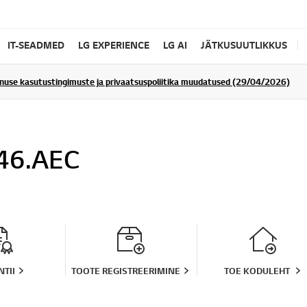
IT-SEADMED
LG EXPERIENCE
LG AI
JÄTKUSUUTLIKKUS
enuse kasutustingimuste ja privaatsuspoliitika muudatused (29/04/2026)
46.AEC
TII
TOOTE REGISTREERIMINE
TOE KODULEHT