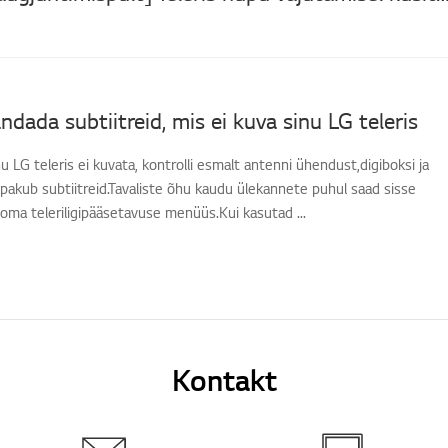
ndada subtiitreid, mis ei kuva sinu LG teleris
nu LG teleris ei kuvata, kontrolli esmalt antenni ühendust,digiboksi ja
a pakub subtiitreid.Tavaliste õhu kaudu ülekannete puhul saad sisse
id oma teleriligipääsetavuse menüüs.Kui kasutad ...
Kontakt