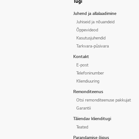
Tugi
Juhend ja allalaadimine
Juhiseid ja nõuandeid
Õppevideod
Kasutusjuhendid
Tarkvara-püsivara
Kontakt
E-post
Telefoninumber
Kliendiuuring
Remonditeenus
Otsi remonditeenuse pakkujat
Garantii
Täiendav klienditugi
Teated
Parandamise õigus