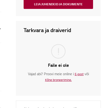
LEIA JUHENDEID JA DOKUMENTE
lülitamise taimerit?
Tarkvara ja draiverid
Faile ei ole
Vajad abi? Proovi meie online i
või
E-post
Kõne broneerimine.
it Key Locked