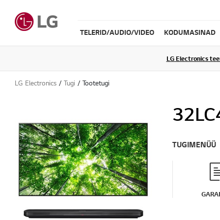
TELERID/AUDIO/VIDEO
KODUMASINAD
LG Electronics te
LG Electronics
Tugi
Tootetugi
32LC
TUGIMENÜÜ
GARAN