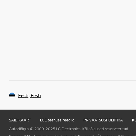
Eesti, Eesti
SAIDIKAART
LGE teenuse reeglid
PRIVAATSUSPOLIITIKA
Kü
Autoriõigus © 2009-2025 LG Electronics. Kõik õigused reserveeritud