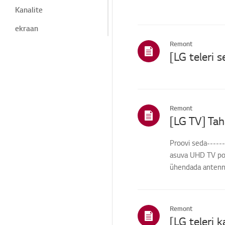
Kanalite
ekraan
Remont
Ekraan/ Märguanded
Müra
Kuumus / lõhn
Seade/välimus/võõrkeh
Remont
ad
Kosmeetiline/füüsiline
Proovi seda-----
Kaugjuhtimispult/nupud
asuva UHD TV por
Remote
ühendada antennPa
Menüü/seaded
Ühendused/paigaldus
Remont
algatamine/ThinQ/Võrk