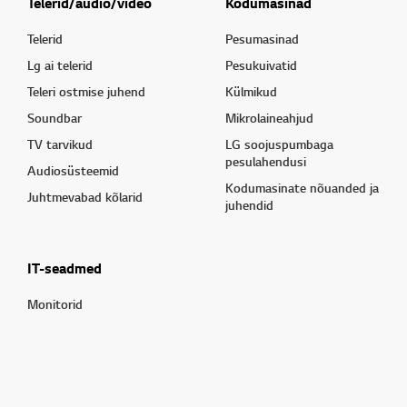
Telerid/audio/video
Kodumasinad
Telerid
Pesumasinad
Lg ai telerid
Pesukuivatid
Teleri ostmise juhend
Külmikud
Soundbar
Mikrolaineahjud
TV tarvikud
LG soojuspumbaga
pesulahendusi
Audiosüsteemid
Kodumasinate nõuanded ja
Juhtmevabad kõlarid
juhendid
IT-seadmed
Monitorid