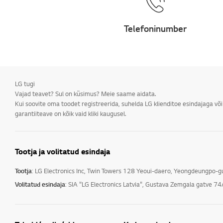
Telefoninumber
LG tugi
Vajad teavet? Sul on küsimus? Meie saame aidata.
Kui soovite oma toodet registreerida, suhelda LG klienditoe esindajaga võ
garantiiteave on kõik vaid kliki kaugusel.
Tootja ja volitatud esindaja
Tootja
: LG Electronics Inc, Twin Towers 128 Yeoui-daero, Yeongdeungpo-
Volitatud esindaja
: SIA "LG Electronics Latvia", Gustava Zemgala gatve 74