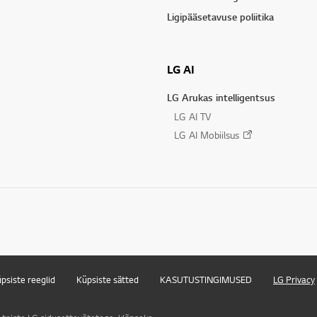
Ligipääsetavuse poliitika
LG AI
LG Arukas intelligentsus
LG AI TV
LG AI Mobiilsus
psiste reeglid
Küpsiste sätted
KASUTUSTINGIMUSED
LG Privacy