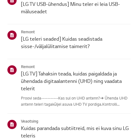
[LG TV USB-ühendus] Minu teler ei leia USB-
mäluseadet
Remont
[LG teleri seaded] Kuidas seadistada
sisse-/väljalülitamise taimerit?
Remont
[LG TV] Tahaksin teada, kuidas paigaldada ja
ühendada digitaalantenni (UHD) ning vaadata
telerit
Proovi seda-----------Kas sul on UHD antenn?➔ Ühenda UHD
antenn teleri tagaküljel asuva UHD TV pordiga.Kontrolli
saadaolevaid piirkondi UHD vastuvõtu osas.Kuidas ühendada
antennPaigalda antenn kohta, kus see saab vastu võtta UHD
Veaotsing
signaali, j...
Kuidas parandada subtiitreid, mis ei kuva sinu LG
teleris