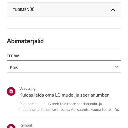
TUGIMENÜÜ
Abimaterjalid
TEEMA
Veaotsing
Kuidas leida oma LG mudel ja seerianumber
Pilguheit---------LG teeb teie toote seerianumbri ja
mudelinumbri leidmise lihtsaks. Abi saamiseksoma toote info
leidmisel vali oma LG toode alljärgnevatest kategooriatest.Vali
oma toodeSee juhend on loodud kõigi mudelite jaoks, seega
Remont
võiva...