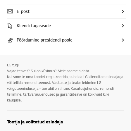
E-post
Kliendi tagasiside
Pöördumine presidendi poole
LG tugi
Vajad teavet? Sul on küsimus? Meie saame aidata.
Kui soovite oma toodet registreerida, suhelda LG klienditoe esindajaga
või tellida remonditeenust. Vastuste ja teabe leidmine LG
võrguteeninduse ja –toe abil on lihtne. Kasutusjuhendid, remondi
tellimine, tarkvarauuendused ja garantiiteave on kõik vaid kliki
kaugusel.
Tootja ja volitatud esindaja