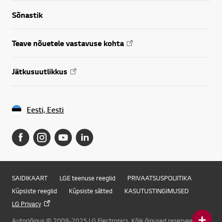
Sõnastik
Teave nõuetele vastavuse kohta
Jätkusuutlikkus
Eesti, Eesti
SAIDIKAART
LGE teenuse reeglid
PRIVAATSUSPOLIITIKA
Küpsiste reeglid
Küpsiste sätted
KASUTUSTINGIMUSED
LG Privacy
Autoriõigus © 2009-2025 LG Electronics. Kõik õigused reserveeritud