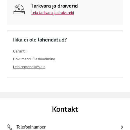
Tarkvara ja draiverid
Leia tarkvara ja draivereid
Ikka ei ole lahendatud?
Garantii
Dokumendi üleslaadimine
Leia remondikeskus
Kontakt
Telefoninumber