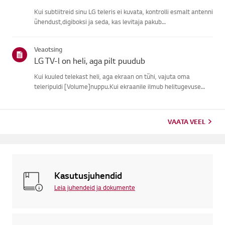
Kui subtiitreid sinu LG teleris ei kuvata, kontrolli esmalt antenni
ühendust,digiboksi ja seda, kas levitaja pakub
subtiitreid.Tavaliste õhu kaudu ülekannete puhul saad sisse
lülitada subtiitrid oma teleriligipääsetavuse menüüs.Kui
Veaotsing
kasutad ...
LG TV-l on heli, aga pilt puudub
Kui kuuled telekast heli, aga ekraan on tühi, vajuta oma
teleripuldi [Volume]nuppu.Kui ekraanile ilmub helitugevuse
indikaator, töötab tõenäoliselt su teleriekraan hästi.Probleemi
võib põhjustada välise seadme signaaliprobleem, lahtine ühen...
VAATA VEEL
Kasutusjuhendid
Leia juhendeid ja dokumente