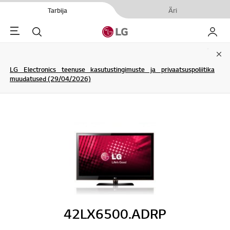
Tarbija
Äri
Menu
Otsi
Minu L
Clo
LG Electronics teenuse kasutustingimuste ja privaatsuspoliitika
muudatused (29/04/2026)
42LX6500.ADRP