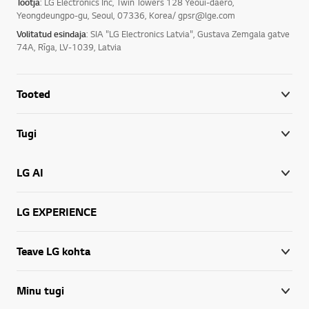
Tootja
: LG Electronics Inc, Twin Towers 128 Yeoui-daero,
Yeongdeungpo-gu, Seoul, 07336, Korea/ gpsr@lge.com
Volitatud esindaja
: SIA "LG Electronics Latvia", Gustava Zemgala gatve
74A, Rīga, LV-1039, Latvia
Tooted
Tugi
LG AI
LG EXPERIENCE
Teave LG kohta
Minu tugi