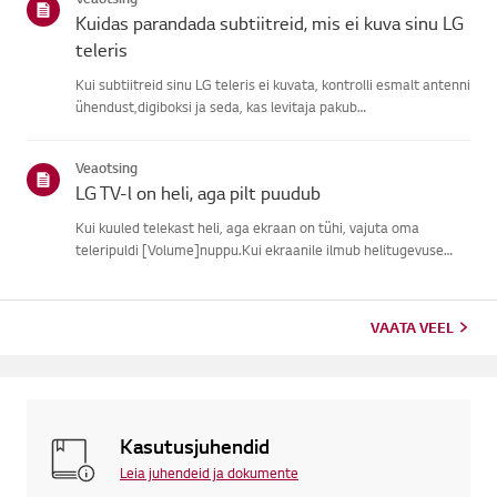
signaali, j...
Kuidas parandada subtiitreid, mis ei kuva sinu LG
teleris
Kui subtiitreid sinu LG teleris ei kuvata, kontrolli esmalt antenni
ühendust,digiboksi ja seda, kas levitaja pakub
subtiitreid.Tavaliste õhu kaudu ülekannete puhul saad sisse
lülitada subtiitrid oma teleriligipääsetavuse menüüs.Kui
Veaotsing
kasutad ...
LG TV-l on heli, aga pilt puudub
Kui kuuled telekast heli, aga ekraan on tühi, vajuta oma
teleripuldi [Volume]nuppu.Kui ekraanile ilmub helitugevuse
indikaator, töötab tõenäoliselt su teleriekraan hästi.Probleemi
võib põhjustada välise seadme signaaliprobleem, lahtine ühen...
VAATA VEEL
Kasutusjuhendid
Leia juhendeid ja dokumente