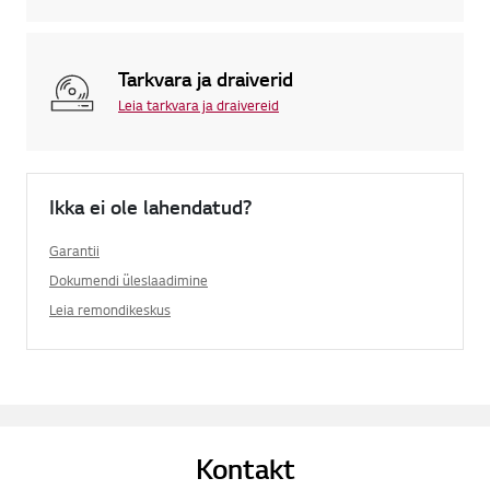
Tarkvara ja draiverid
Leia tarkvara ja draivereid
Ikka ei ole lahendatud?
Garantii
Dokumendi üleslaadimine
Leia remondikeskus
Kontakt