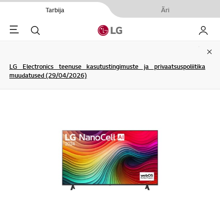
Tarbija
Äri
Menu
Otsi
Minu L
Clo
LG Electronics teenuse kasutustingimuste ja privaatsuspoliitika
muudatused (29/04/2026)