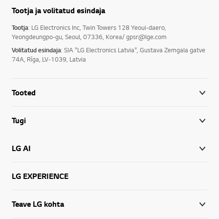
Tootja ja volitatud esindaja
Tootja
: LG Electronics Inc, Twin Towers 128 Yeoui-daero,
Yeongdeungpo-gu, Seoul, 07336, Korea/ gpsr@lge.com
Volitatud esindaja
: SIA "LG Electronics Latvia", Gustava Zemgala gatve
74A, Rīga, LV-1039, Latvia
Tooted
Tugi
LG AI
LG EXPERIENCE
Teave LG kohta