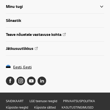
Minu tugi
Sõnastik
Teave nõuetele vastavuse kohta
Jätkusuutlikkus
Eesti, Eesti
SAIDIKAART
LGE teenuse reeglid
PRIVAATSUSPOLIITIKA
Küpsiste reeglid
Küpsiste sätted
KASUTUSTINGIMUSED