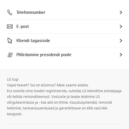
Telefoninumber
E-post
Kliendi tagasiside
Pöördumine presidendi poole
LG tugi
Vajad teavet? Sul on küsimus? Meie saame aidata.
Kui soovite oma toodet registreerida, suhelda LG klienditoe esindajaga
või tellida remonditeenust. Vastuste ja teabe leidmine LG
võrguteeninduse ja –toe abil on lihtne. Kasutusjuhendid, remondi
tellimine, tarkvarauuendused ja garantiiteave on kõik vaid kliki
kaugusel.