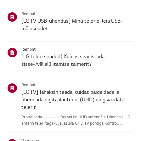
leidmisel vali oma LG toode alljärgnevatest kategooriatest.Vali
oma toodeSee juhend on loodud kõigi mudelite jaoks, seega
Remont
võiva...
[LG TV USB-ühendus] Minu teler ei leia USB-
mäluseadet
Remont
[LG teleri seaded] Kuidas seadistada
sisse-/väljalülitamise taimerit?
Remont
[LG TV] Tahaksin teada, kuidas paigaldada ja
ühendada digitaalantenni (UHD) ning vaadata
telerit
Proovi seda-----------Kas sul on UHD antenn?➔ Ühenda UHD
antenn teleri tagaküljel asuva UHD TV pordiga.Kontrolli
saadaolevaid piirkondi UHD vastuvõtu osas.Kuidas ühendada
antennPaigalda antenn kohta, kus see saab vastu võtta UHD
Veaotsing