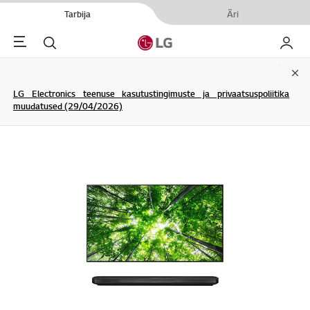
Tarbija
Äri
Menu
Otsi
Minu L
Clo
LG Electronics teenuse kasutustingimuste ja privaatsuspoliitika
muudatused (29/04/2026)