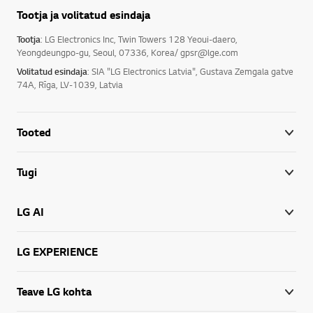
Tootja ja volitatud esindaja
Tootja
: LG Electronics Inc, Twin Towers 128 Yeoui-daero,
Yeongdeungpo-gu, Seoul, 07336, Korea/ gpsr@lge.com
Volitatud esindaja
: SIA "LG Electronics Latvia", Gustava Zemgala gatve
74A, Rīga, LV-1039, Latvia
Tooted
Tugi
LG AI
LG EXPERIENCE
Teave LG kohta