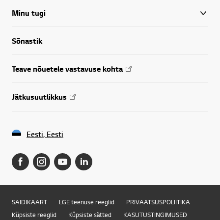
Minu tugi
Sõnastik
Teave nõuetele vastavuse kohta
Jätkusuutlikkus
Eesti, Eesti
SAIDIKAART
LGE teenuse reeglid
PRIVAATSUSPOLIITIKA
Küpsiste reeglid
Küpsiste sätted
KASUTUSTINGIMUSED