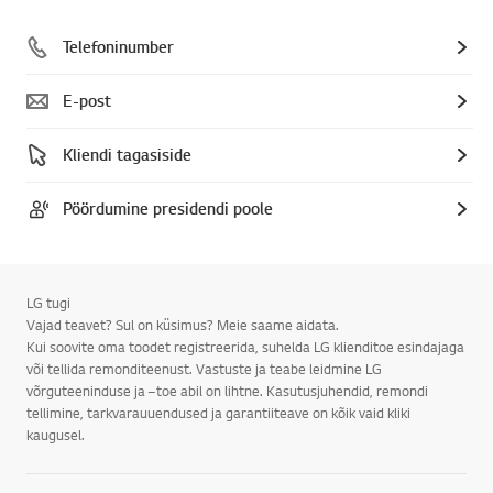
Telefoninumber
E-post
Kliendi tagasiside
Pöördumine presidendi poole
LG tugi
Vajad teavet? Sul on küsimus? Meie saame aidata.
Kui soovite oma toodet registreerida, suhelda LG klienditoe esindajaga
või tellida remonditeenust. Vastuste ja teabe leidmine LG
võrguteeninduse ja –toe abil on lihtne. Kasutusjuhendid, remondi
tellimine, tarkvarauuendused ja garantiiteave on kõik vaid kliki
kaugusel.