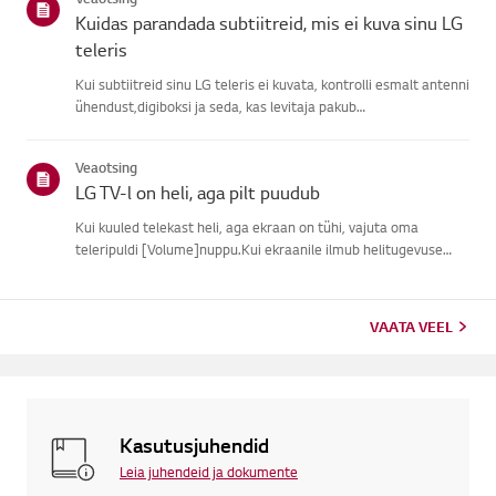
signaali, j...
Kuidas parandada subtiitreid, mis ei kuva sinu LG
teleris
Kui subtiitreid sinu LG teleris ei kuvata, kontrolli esmalt antenni
ühendust,digiboksi ja seda, kas levitaja pakub
subtiitreid.Tavaliste õhu kaudu ülekannete puhul saad sisse
lülitada subtiitrid oma teleriligipääsetavuse menüüs.Kui
Veaotsing
kasutad ...
LG TV-l on heli, aga pilt puudub
Kui kuuled telekast heli, aga ekraan on tühi, vajuta oma
teleripuldi [Volume]nuppu.Kui ekraanile ilmub helitugevuse
indikaator, töötab tõenäoliselt su teleriekraan hästi.Probleemi
võib põhjustada välise seadme signaaliprobleem, lahtine ühen...
VAATA VEEL
Kasutusjuhendid
Leia juhendeid ja dokumente