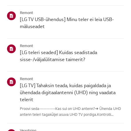
leidmisel vali oma LG toode alljärgnevatest kategooriatest.Vali
oma toodeSee juhend on loodud kõigi mudelite jaoks, seega
Remont
võiva...
[LG TV USB-ühendus] Minu teler ei leia USB-
mäluseadet
Remont
[LG teleri seaded] Kuidas seadistada
sisse-/väljalülitamise taimerit?
Remont
[LG TV] Tahaksin teada, kuidas paigaldada ja
ühendada digitaalantenni (UHD) ning vaadata
telerit
Proovi seda-----------Kas sul on UHD antenn?➔ Ühenda UHD
antenn teleri tagaküljel asuva UHD TV pordiga.Kontrolli
saadaolevaid piirkondi UHD vastuvõtu osas.Kuidas ühendada
antennPaigalda antenn kohta, kus see saab vastu võtta UHD
Veaotsing