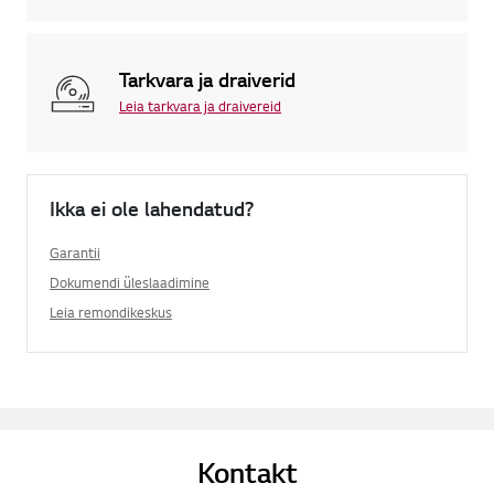
Tarkvara ja draiverid
Leia tarkvara ja draivereid
Ikka ei ole lahendatud?
Garantii
Dokumendi üleslaadimine
Leia remondikeskus
Kontakt