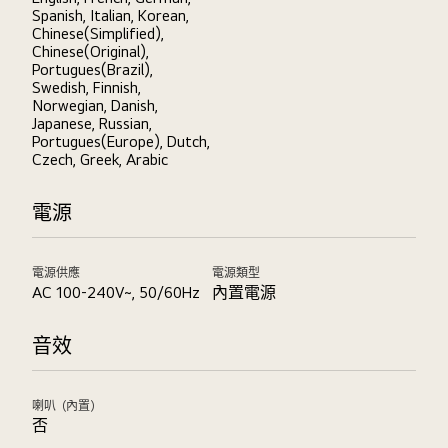
Spanish, Italian, Korean,
Chinese(Simplified),
Chinese(Original),
Portugues(Brazil),
Swedish, Finnish,
Norwegian, Danish,
Japanese, Russian,
Portugues(Europe), Dutch,
Czech, Greek, Arabic
電源
電源供應
電源類型
AC 100-240V~, 50/60Hz
內置電源
音效
喇叭（內置）
否