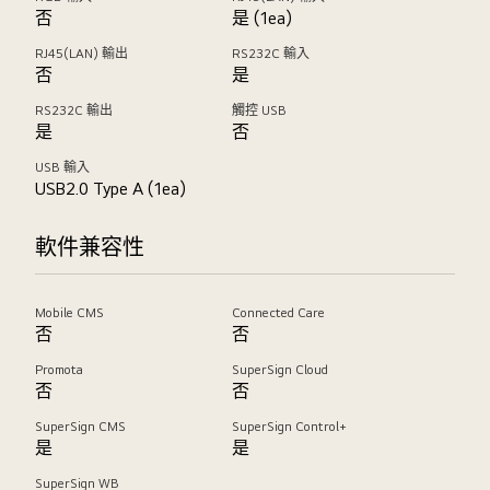
否
是 (1ea)
RJ45(LAN) 輸出
RS232C 輸入
否
是
RS232C 輸出
觸控 USB
是
否
USB 輸入
USB2.0 Type A (1ea)
軟件兼容性
Mobile CMS
Connected Care
否
否
Promota
SuperSign Cloud
否
否
SuperSign CMS
SuperSign Control+
是
是
SuperSign WB