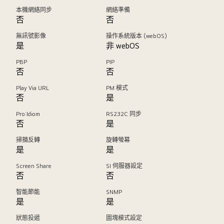
本機網絡同步
網絡準備
否
否
無訊號影像
操作系統版本 (webOS)
是
非 webOS
PBP
PIP
否
否
Play Via URL
PM 模式
否
是
Pro:Idiom
RS232C 同步
否
是
掃描反轉
旋轉螢幕
是
是
Screen Share
SI 伺服器設定
否
否
智能節能
SNMP
是
是
狀態投遞
圖塊模式設定