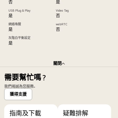
否
是
USB Plug & Play
Video Tag
是
否
網絡喚醒
webRTC
是
否
灰階白平衡設定
是
關閉
需要幫忙嗎？
我們竭誠為您服務。
獲得支援
指南及下載
疑難排解