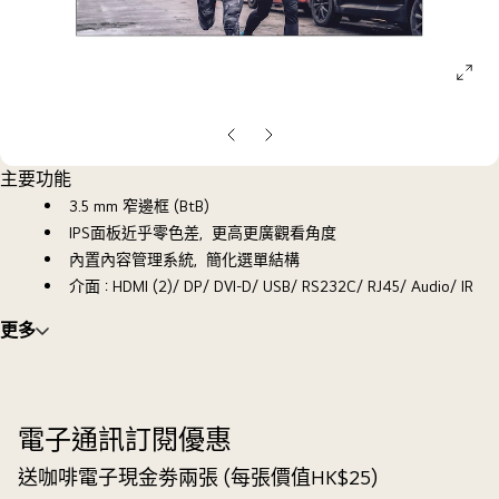
ope
galle
pop
上
下
一
一
主要功能
張
張
3.5 mm 窄邊框 (BtB)
投
投
IPS面板近乎零色差，更高更廣觀看角度
影
影
內置內容管理系統，簡化選單結構
片
片
介面：HDMI (2)/ DP/ DVI-D/ USB/ RS232C/ RJ45/ Audio/ IR
更多
電子通訊訂閱優惠
送咖啡電子現金劵兩張 (每張價值HK$25)