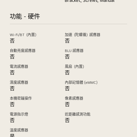
Bracket, Screws, Manual
功能 - 硬件
Wi-Fi/BT（內置）
加速（陀螺儀）感應器
否
否
自動亮度感應器
BLU 感應器
否
否
電流感應器
風扇（內置）
否
否
濕度感應器
內部記憶體 (eMMC)
否
否
本機密鑰操作
像素感應器
否
否
電源指示燈
近距離感測功能
否
否
溫度感應器
是