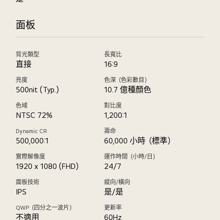
面板
背光類型
長寬比
直接
16:9
亮度
色深（色彩數目）
500nit (Typ.)
10.7 億種顏色
色域
對比度
NTSC 72%
1,200:1
Dynamic CR
壽命
500,000:1
60,000 小時（標準）
實際解像度
運作時間（小時/日）
1920 x 1080 (FHD)
24/7
面板技術
縱向/橫向
IPS
是/是
QWP（四分之一波片）
更新率
不適用
60Hz