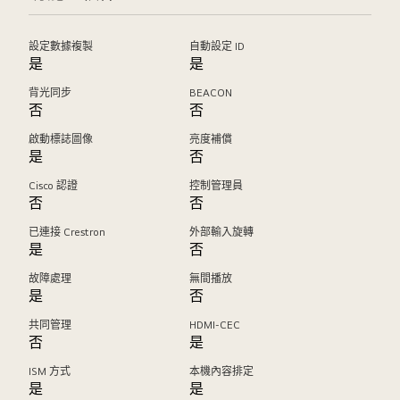
設定數據複製
自動設定 ID
是
是
背光同步
BEACON
否
否
啟動標誌圖像
亮度補償
是
否
Cisco 認證
控制管理員
否
否
已連接 Crestron
外部輸入旋轉
是
否
故障處理
無間播放
是
否
共同管理
HDMI-CEC
否
是
ISM 方式
本機內容排定
是
是