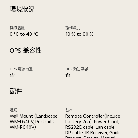
環境狀況
操作溫度
操作濕度
0 °C to 40 °C
10 % to 80 %
OPS 兼容性
OPS 電源內置
OPS 類別兼容
否
否
配件
選購
基本
Wall Mount (Landscape :
Remote Controller(include
WM-L640V, Portrait :
battery 2ea), Power Cord,
WM-P640V)
RS232C cable, Lan cable,
DP cable, IR Receiver, Guide