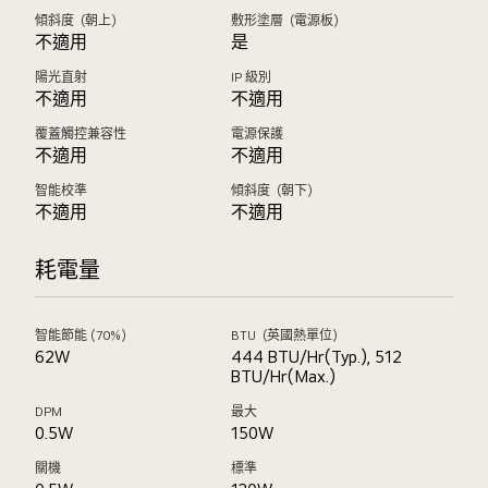
傾斜度（朝上）
敷形塗層（電源板）
不適用
是
陽光直射
IP 級別
不適用
不適用
覆蓋觸控兼容性
電源保護
不適用
不適用
智能校準
傾斜度（朝下）
不適用
不適用
耗電量
智能節能 (70%)
BTU（英國熱單位）
62W
444 BTU/Hr(Typ.), 512
BTU/Hr(Max.)
DPM
最大
0.5W
150W
關機
標準