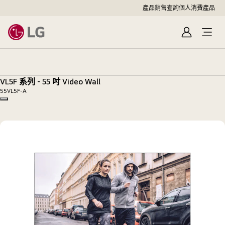
產品銷售查詢
個人消費產品
登
入
VL5F
系
列
VL5F 系列 - 55 吋 Video Wall
-
55VL5F-A
55
Copy model name
吋
Video
Wall