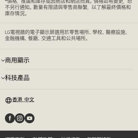
*價格，推廣和庫存或因商店和網店而異。價格如有變更，恕
不另行通知。數量有限請與零售商聯繫，以了解最終價格和
庫存情況。
LG電視牆的電子顯示屏適用於零售場所、學校、醫療設施、
金融機構、餐廳、交通工具和公共場所。
商用顯示
選
單
切
科技產品
選
換
單
切
換
香港, 中文